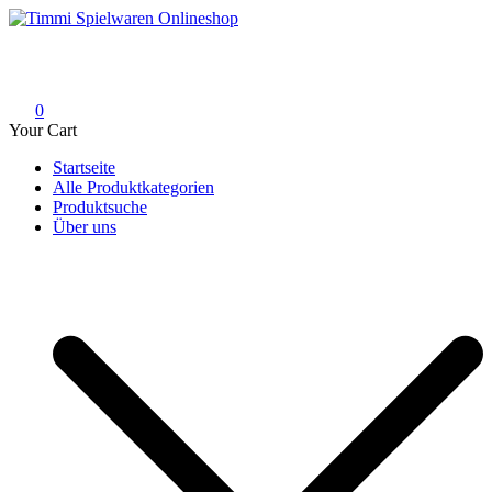
Skip
to
Timmi Spielwaren Onlineshop
Ihr Fachhändler für Spielwaren, Modellbau & RC, Babyartikel &
content
Trendartikel
0
Your Cart
Startseite
Alle Produktkategorien
Produktsuche
Über uns