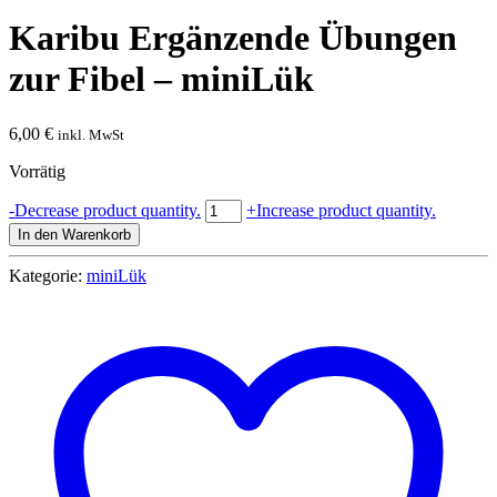
Karibu Ergänzende Übungen
zur Fibel – miniLük
6,00
€
inkl. MwSt
Vorrätig
Karibu
-
Decrease product quantity.
+
Increase product quantity.
Ergänzende
In den Warenkorb
Übungen
zur
Kategorie:
miniLük
Fibel
-
miniLük
Menge