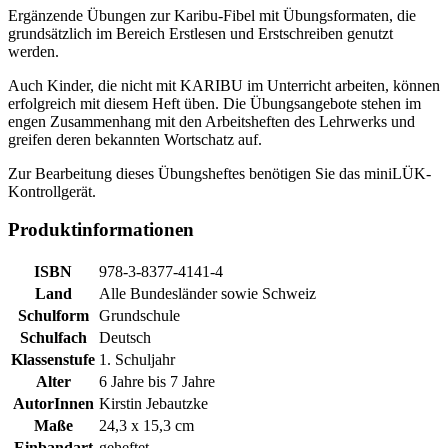
Ergänzende Übungen zur Karibu-Fibel mit Übungsformaten, die
grundsätzlich im Bereich Erstlesen und Erstschreiben genutzt
werden.
Auch Kinder, die nicht mit KARIBU im Unterricht arbeiten, können
erfolgreich mit diesem Heft üben. Die Übungsangebote stehen im
engen Zusammenhang mit den Arbeitsheften des Lehrwerks und
greifen deren bekannten Wortschatz auf.
Zur Bearbeitung dieses Übungsheftes benötigen Sie das miniLÜK-
Kontrollgerät.
Produktinformationen
ISBN
978-3-8377-4141-4
Land
Alle Bundesländer
sowie
Schweiz
Schulform
Grundschule
Schulfach
Deutsch
Klassenstufe
1. Schuljahr
Alter
6 Jahre bis 7 Jahre
AutorInnen
Kirstin Jebautzke
Maße
24,3 x 15,3 cm
Einbandart
geheftet