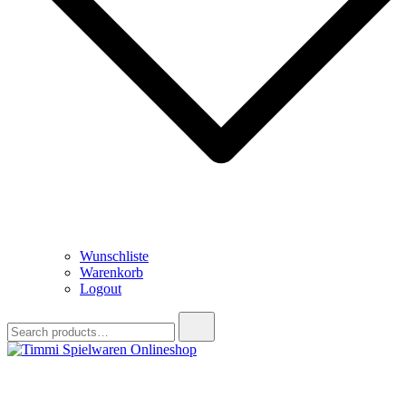
Wunschliste
Warenkorb
Logout
Search
for:
Timmi Spielwaren Onlineshop
Ihr Fachhändler für Spielwaren, Modellbau & RC, Babyartikel &
Trendartikel