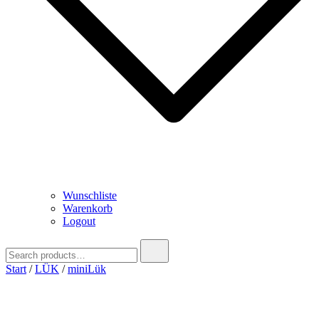
Wunschliste
Warenkorb
Logout
Search
for:
Start
/
LÜK
/
miniLük