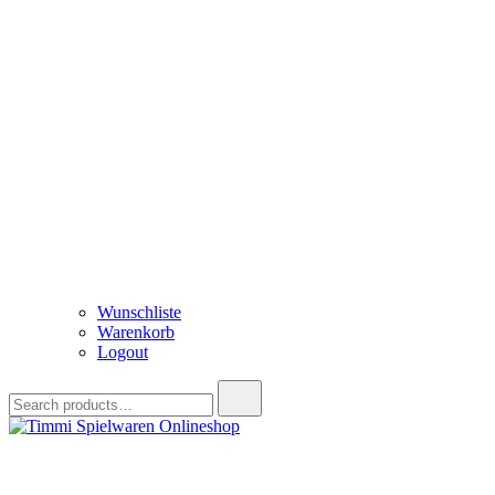
Wunschliste
Warenkorb
Logout
Search
for:
Timmi Spielwaren Onlineshop
Ihr Fachhändler für Spielwaren, Modellbau & RC, Babyartikel & Tren