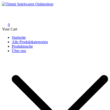
Skip
to
Timmi Spielwaren Onlineshop
Ihr Fachhändler für Spielwaren, Modellbau & RC, Babyartikel &
content
Trendartikel
0
Your Cart
Startseite
Alle Produktkategorien
Produktsuche
Über uns