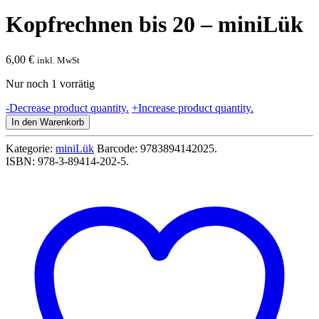
Kopfrechnen bis 20 – miniLük
6,00
€
inkl. MwSt
Nur noch 1 vorrätig
Kopfrechnen
-
Decrease product quantity.
+
Increase product quantity.
bis
In den Warenkorb
20
-
Kategorie:
miniLük
Barcode:
9783894142025
.
miniLük
ISBN:
978-3-89414-202-5
.
Menge