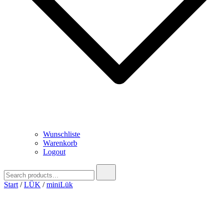
Wunschliste
Warenkorb
Logout
Search
for:
Start
/
LÜK
/
miniLük