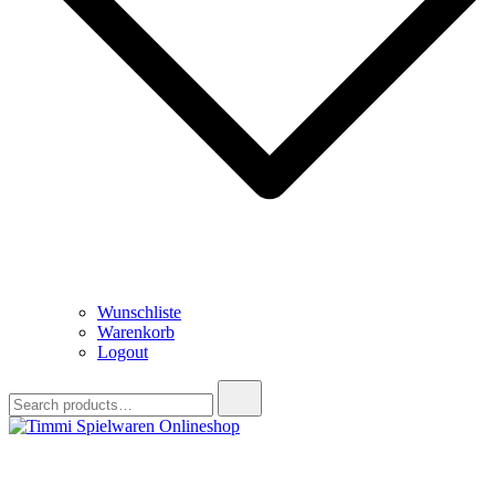
Wunschliste
Warenkorb
Logout
Search
for:
Timmi Spielwaren Onlineshop
Ihr Fachhändler für Spielwaren, Modellbau & RC, Babyartikel &
Trendartikel