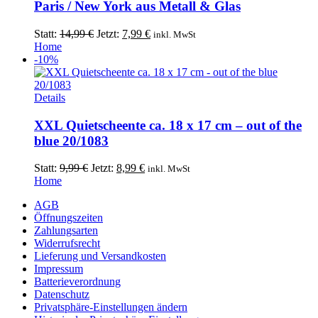
mehrere
Paris / New York aus Metall & Glas
werden
Varianten
auf.
Ursprünglicher
Aktueller
Statt:
14,99
€
Jetzt:
7,99
€
inkl. MwSt
Die
Preis
Preis
Home
Optionen
war:
ist:
-10%
können
14,99 €
7,99 €.
auf
der
Details
Produktseite
gewählt
XXL Quietscheente ca. 18 x 17 cm – out of the
werden
blue 20/1083
Ursprünglicher
Aktueller
Statt:
9,99
€
Jetzt:
8,99
€
inkl. MwSt
Preis
Preis
Home
war:
ist:
AGB
9,99 €
8,99 €.
Öffnungszeiten
Zahlungsarten
Widerrufsrecht
Lieferung und Versandkosten
Impressum
Batterieverordnung
Datenschutz
Privatsphäre-Einstellungen ändern