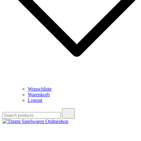
Wunschliste
Warenkorb
Logout
Search
for:
Timmi Spielwaren Onlineshop
Ihr Fachhändler für Spielwaren, Modellbau & RC, Babyartikel &
Trendartikel