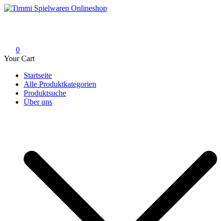
Skip
to
Timmi Spielwaren Onlineshop
Ihr Fachhändler für Spielwaren, Modellbau & RC, Babyartikel &
content
Trendartikel
0
Your Cart
Startseite
Alle Produktkategorien
Produktsuche
Über uns