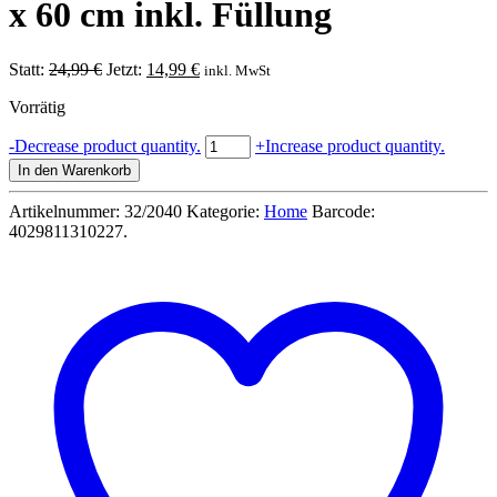
x 60 cm inkl. Füllung
Ursprünglicher
Aktueller
Statt:
24,99
€
Jetzt:
14,99
€
inkl. MwSt
Preis
Preis
Vorrätig
war:
ist:
24,99 €
14,99 €.
Kuschelkissen
-
Decrease product quantity.
+
Increase product quantity.
Boyfriend,
In den Warenkorb
ca.
65
Artikelnummer:
32/2040
Kategorie:
Home
Barcode:
x
4029811310227
.
60
cm
inkl.
Füllung
Menge