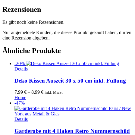
Rezensionen
Es gibt noch keine Rezensionen.
Nur angemeldete Kunden, die dieses Produkt gekauft haben, dürfen
eine Rezension abgeben.
Ähnliche Produkte
-20%
Dieses
Details
Produkt
weist
Deko Kissen Auszeit 30 x 50 cm inkl. Füllung
mehrere
Varianten
7,99
€
–
8,99
€
inkl. MwSt
auf.
Home
Die
-47%
Optionen
können
auf
Dieses
Details
der
Produkt
Produktseite
weist
Garderobe mit 4 Haken Retro Nummernschild
gewählt