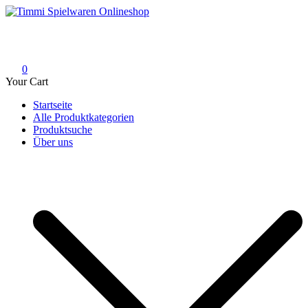
Skip
to
Timmi Spielwaren Onlineshop
Ihr Fachhändler für Spielwaren, Modellbau & RC, Babyartikel &
content
Trendartikel
0
Your Cart
Startseite
Alle Produktkategorien
Produktsuche
Über uns