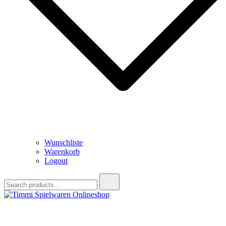
Wunschliste
Warenkorb
Logout
Search
for:
Timmi Spielwaren Onlineshop
Ihr Fachhändler für Spielwaren, Modellbau & RC, Babyartikel &
Trendartikel