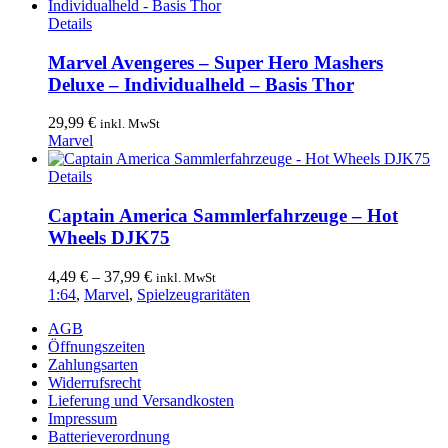
14,99 €
9,99 €.
Details
Marvel Avengeres – Super Hero Mashers
Deluxe – Individualheld – Basis Thor
29,99
€
inkl. MwSt
Marvel
Dieses
Details
Produkt
weist
Captain America Sammlerfahrzeuge – Hot
mehrere
Wheels DJK75
Varianten
auf.
4,49
€
–
37,99
€
inkl. MwSt
Die
1:64
,
Marvel
,
Spielzeugraritäten
Optionen
können
AGB
auf
Öffnungszeiten
der
Zahlungsarten
Produktseite
Widerrufsrecht
gewählt
Lieferung und Versandkosten
werden
Impressum
Batterieverordnung