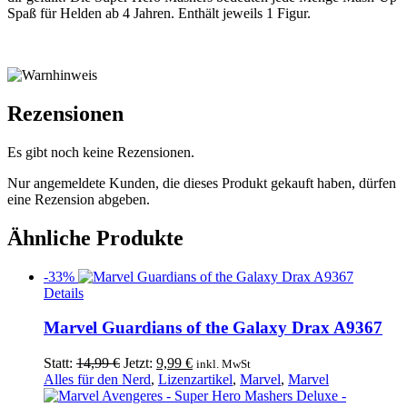
Spaß für Helden ab 4 Jahren. Enthält jeweils 1 Figur.
Rezensionen
Es gibt noch keine Rezensionen.
Nur angemeldete Kunden, die dieses Produkt gekauft haben, dürfen
eine Rezension abgeben.
Ähnliche Produkte
-33%
Details
Marvel Guardians of the Galaxy Drax A9367
Ursprünglicher
Aktueller
Statt:
14,99
€
Jetzt:
9,99
€
inkl. MwSt
Preis
Preis
Alles für den Nerd
,
Lizenzartikel
,
Marvel
,
Marvel
war:
ist: