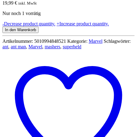
19,99
€
inkl. MwSt
Nur noch 1 vorrätig
Marvel
-
Decrease product quantity.
+
Increase product quantity.
Avengeres
In den Warenkorb
-
Super
Artikelnummer:
5010994848521
Kategorie:
Marvel
Schlagwörter:
Hero
ant
,
ant man
,
Marvel
,
mashers
,
superheld
Mashers
-
Individualheld
-
Basis
Ant
Man
Menge