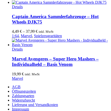
Dieses
Details
Produkt
weist
Captain America Sammlerfahrzeuge – Hot
mehrere
Wheels DJK75
Varianten
auf.
4,49
€
–
37,99
€
inkl. MwSt
Die
1:64
,
Marvel
,
Spielzeugraritäten
Optionen
können
auf
Details
der
Produktseite
Marvel Avengeres – Super Hero Mashers –
gewählt
Individualheld – Basis Venom
werden
19,99
€
inkl. MwSt
Marvel
AGB
Öffnungszeiten
Zahlungsarten
Widerrufsrecht
Lieferung und Versandkosten
Impressum