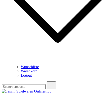
Wunschliste
Warenkorb
Logout
Search
for:
Timmi Spielwaren Onlineshop
Ihr Fachhändler für Spielwaren, Modellbau & RC, Babyartikel &
Trendartikel