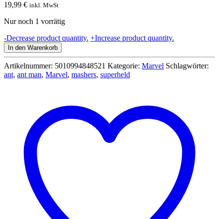
19,99
€
inkl. MwSt
Nur noch 1 vorrätig
Marvel
-
Decrease product quantity.
+
Increase product quantity.
Avengeres
In den Warenkorb
-
Super
Artikelnummer:
5010994848521
Kategorie:
Marvel
Schlagwörter:
Hero
ant
,
ant man
,
Marvel
,
mashers
,
superheld
Mashers
-
Individualheld
-
Basis
Wolverine
Menge