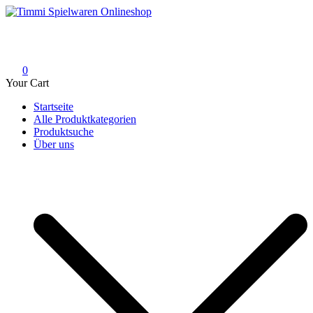
Skip
to
Timmi Spielwaren Onlineshop
Ihr Fachhändler für Spielwaren, Modellbau & RC, Babyartikel &
content
Trendartikel
0
Your Cart
Startseite
Alle Produktkategorien
Produktsuche
Über uns