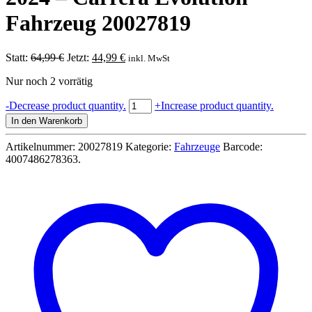
Fahrzeug 20027819
Ursprünglicher
Aktueller
Statt:
64,99
€
Jetzt:
44,99
€
inkl. MwSt
Preis
Preis
Nur noch 2 vorrätig
war:
ist:
64,99 €
44,99 €.
Mercedes-
-
Decrease product quantity.
+
Increase product quantity.
AMG
In den Warenkorb
GT3
Evo
Artikelnummer:
20027819
Kategorie:
Fahrzeuge
Barcode:
"Getspeed,
4007486278363
.
No.2"
24H
Spa
2024
-
Carrera
Evolution
Fahrzeug
20027819
Menge