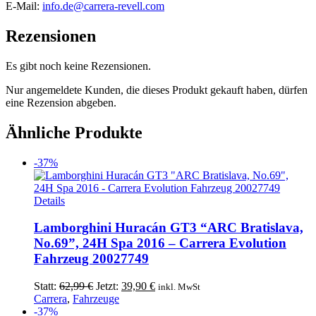
E-Mail:
info.de@carrera-revell.com
Rezensionen
Es gibt noch keine Rezensionen.
Nur angemeldete Kunden, die dieses Produkt gekauft haben, dürfen
eine Rezension abgeben.
Ähnliche Produkte
-37%
Details
Lamborghini Huracán GT3 “ARC Bratislava,
No.69”, 24H Spa 2016 – Carrera Evolution
Fahrzeug 20027749
Ursprünglicher
Aktueller
Statt:
62,99
€
Jetzt:
39,90
€
inkl. MwSt
Preis
Preis
Carrera
,
Fahrzeuge
war:
ist:
-37%