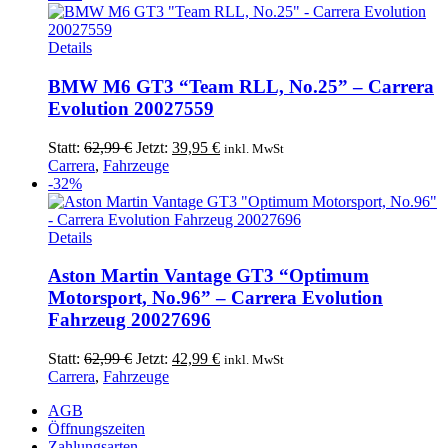
62,99 €
39,90 €.
Details
BMW M6 GT3 “Team RLL, No.25” – Carrera
Evolution 20027559
Ursprünglicher
Aktueller
Statt:
62,99
€
Jetzt:
39,95
€
inkl. MwSt
Preis
Preis
Carrera
,
Fahrzeuge
war:
ist:
-32%
62,99 €
39,95 €.
Details
Aston Martin Vantage GT3 “Optimum
Motorsport, No.96” – Carrera Evolution
Fahrzeug 20027696
Ursprünglicher
Aktueller
Statt:
62,99
€
Jetzt:
42,99
€
inkl. MwSt
Preis
Preis
Carrera
,
Fahrzeuge
war:
ist:
AGB
62,99 €
42,99 €.
Öffnungszeiten
Zahlungsarten