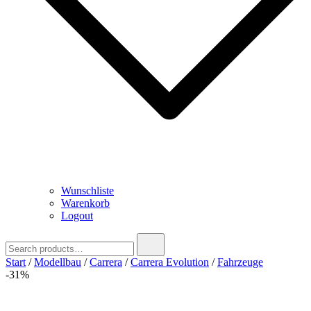
Wunschliste
Warenkorb
Logout
Search
for:
Start
/
Modellbau
/
Carrera
/
Carrera Evolution
/
Fahrzeuge
-31%