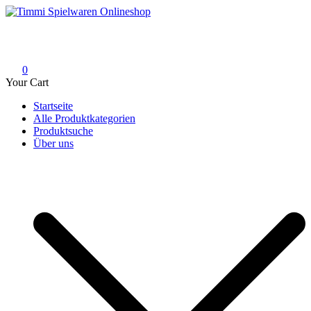
Skip
to
Timmi Spielwaren Onlineshop
Ihr Fachhändler für Spielwaren, Modellbau & RC, Babyartikel &
content
Trendartikel
0
Your Cart
Startseite
Alle Produktkategorien
Produktsuche
Über uns