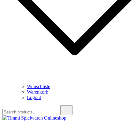
Wunschliste
Warenkorb
Logout
Search
for:
Timmi Spielwaren Onlineshop
Ihr Fachhändler für Spielwaren, Modellbau & RC, Babyartikel &
Trendartikel