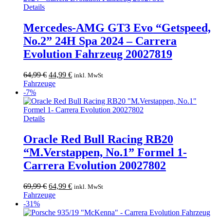
Details
Mercedes-AMG GT3 Evo “Getspeed,
No.2” 24H Spa 2024 – Carrera
Evolution Fahrzeug 20027819
Ursprünglicher
Aktueller
64,99
€
44,99
€
inkl. MwSt
Preis
Preis
Fahrzeuge
war:
ist:
-7%
64,99 €
44,99 €.
Details
Oracle Red Bull Racing RB20
“M.Verstappen, No.1” Formel 1-
Carrera Evolution 20027802
Ursprünglicher
Aktueller
69,99
€
64,99
€
inkl. MwSt
Preis
Preis
Fahrzeuge
war:
ist:
-31%
69,99 €
64,99 €.