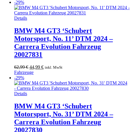
39,99 €
35,99 €.
-29%
Details
BMW M4 GT3 ‘Schubert
Motorsport, No. 11’ DTM 2024 –
Carrera Evolution Fahrzeug
20027831
Ursprünglicher
Aktueller
62,99
€
44,99
€
inkl. MwSt
Preis
Preis
Fahrzeuge
war:
ist:
-29%
62,99 €
44,99 €.
Details
BMW M4 GT3 ‘Schubert
Motorsport, No. 31’ DTM 2024 –
Carrera Evolution Fahrzeug
20027830