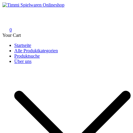
Skip
to
Timmi Spielwaren Onlineshop
Ihr Fachhändler für Spielwaren, Modellbau & RC, Babyartikel &
content
Trendartikel
0
Your Cart
Startseite
Alle Produktkategorien
Produktsuche
Über uns