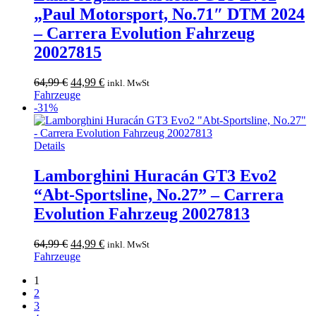
„Paul Motorsport, No.71″ DTM 2024
– Carrera Evolution Fahrzeug
20027815
Ursprünglicher
Aktueller
64,99
€
44,99
€
inkl. MwSt
Preis
Preis
Fahrzeuge
war:
ist:
-31%
64,99 €
44,99 €.
Details
Lamborghini Huracán GT3 Evo2
“Abt-Sportsline, No.27” – Carrera
Evolution Fahrzeug 20027813
Ursprünglicher
Aktueller
64,99
€
44,99
€
inkl. MwSt
Preis
Preis
Fahrzeuge
war:
ist:
1
64,99 €
44,99 €.
2
3