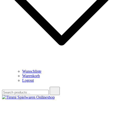
Wunschliste
Warenkorb
Logout
Search
for:
Timmi Spielwaren Onlineshop
Ihr Fachhändler für Spielwaren, Modellbau & RC, Babyartikel &
Trendartikel