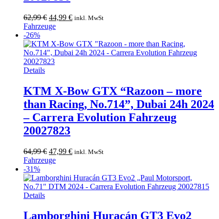
Ursprünglicher
Aktueller
62,99
€
44,99
€
inkl. MwSt
Preis
Preis
Fahrzeuge
war:
ist:
-26%
62,99 €
44,99 €.
Details
KTM X-Bow GTX “Razoon – more
than Racing, No.714”, Dubai 24h 2024
– Carrera Evolution Fahrzeug
20027823
Ursprünglicher
Aktueller
64,99
€
47,99
€
inkl. MwSt
Preis
Preis
Fahrzeuge
war:
ist:
-31%
64,99 €
47,99 €.
Details
Lamborghini Huracán GT3 Evo2