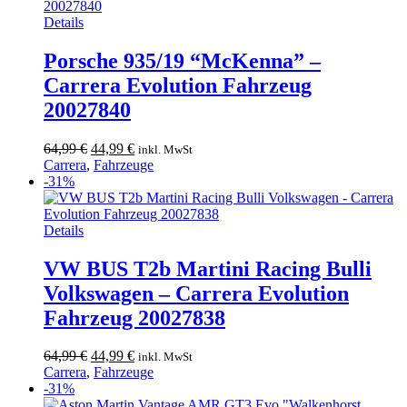
Details
Porsche 935/19 “McKenna” –
Carrera Evolution Fahrzeug
20027840
Ursprünglicher
Aktueller
64,99
€
44,99
€
inkl. MwSt
Preis
Preis
Carrera
,
Fahrzeuge
war:
ist:
-31%
64,99 €
44,99 €.
Details
VW BUS T2b Martini Racing Bulli
Volkswagen – Carrera Evolution
Fahrzeug 20027838
Ursprünglicher
Aktueller
64,99
€
44,99
€
inkl. MwSt
Preis
Preis
Carrera
,
Fahrzeuge
war:
ist:
-31%
64,99 €
44,99 €.