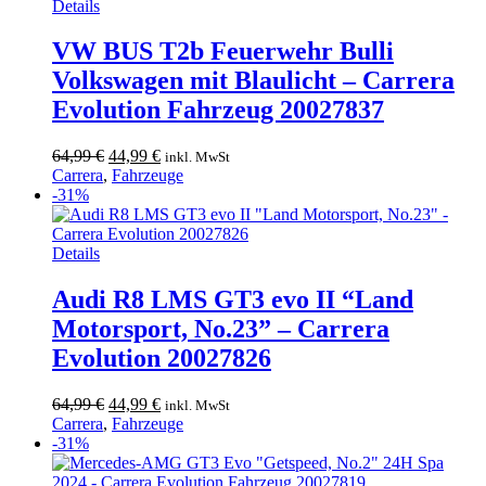
Details
VW BUS T2b Feuerwehr Bulli
Volkswagen mit Blaulicht – Carrera
Evolution Fahrzeug 20027837
Ursprünglicher
Aktueller
64,99
€
44,99
€
inkl. MwSt
Preis
Preis
Carrera
,
Fahrzeuge
war:
ist:
-31%
64,99 €
44,99 €.
Details
Audi R8 LMS GT3 evo II “Land
Motorsport, No.23” – Carrera
Evolution 20027826
Ursprünglicher
Aktueller
64,99
€
44,99
€
inkl. MwSt
Preis
Preis
Carrera
,
Fahrzeuge
war:
ist:
-31%
64,99 €
44,99 €.