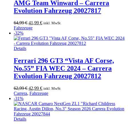
AMG Team Winward – Carrera
Evolution Fahrzeug 20027817
Ursprünglicher
Aktueller
64,99
€
41,99
€
inkl. MwSt
Preis
Preis
Fahrzeuge
war:
ist:
-32%
64,99 €
41,99 €.
Details
Ferrari 296 GT3 “Vista AF Corse,
No.55” FIA WEC 2024 – Carrera
Evolution Fahrzeug 20027812
Ursprünglicher
Aktueller
62,99
€
42,99
€
inkl. MwSt
Preis
Preis
Carrera
,
Fahrzeuge
war:
ist:
-31%
62,99 €
42,99 €.
Details