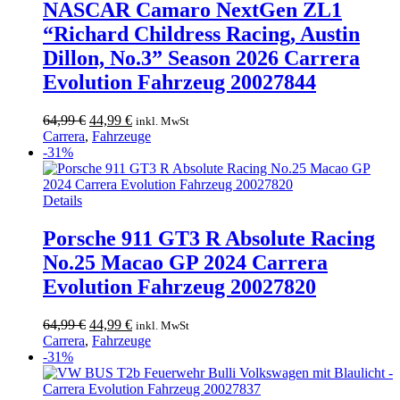
NASCAR Camaro NextGen ZL1
“Richard Childress Racing, Austin
Dillon, No.3” Season 2026 Carrera
Evolution Fahrzeug 20027844
Ursprünglicher
Aktueller
64,99
€
44,99
€
inkl. MwSt
Preis
Preis
Carrera
,
Fahrzeuge
war:
ist:
-31%
64,99 €
44,99 €.
Details
Porsche 911 GT3 R Absolute Racing
No.25 Macao GP 2024 Carrera
Evolution Fahrzeug 20027820
Ursprünglicher
Aktueller
64,99
€
44,99
€
inkl. MwSt
Preis
Preis
Carrera
,
Fahrzeuge
war:
ist:
-31%
64,99 €
44,99 €.