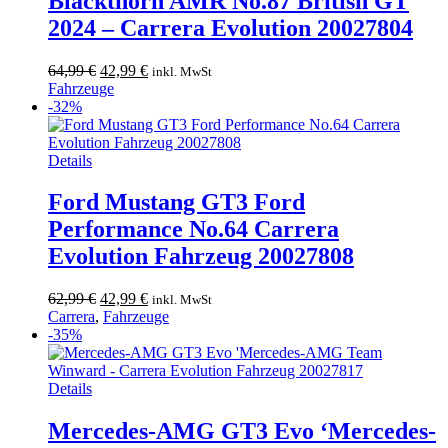
Blackthorn AMR No.87 British GT
2024 – Carrera Evolution 20027804
Ursprünglicher
Aktueller
64,99
€
42,99
€
inkl. MwSt
Preis
Preis
Fahrzeuge
war:
ist:
-32%
64,99 €
42,99 €.
Details
Ford Mustang GT3 Ford
Performance No.64 Carrera
Evolution Fahrzeug 20027808
Ursprünglicher
Aktueller
62,99
€
42,99
€
inkl. MwSt
Preis
Preis
Carrera
,
Fahrzeuge
war:
ist:
-35%
62,99 €
42,99 €.
Details
Mercedes-AMG GT3 Evo ‘Mercedes-