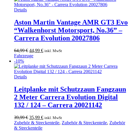
Details
Aston Martin Vantage AMR GT3 Evo
“Walkenhorst Motorsport, No.36” –
Carrera Evolution 20027806
Ursprünglicher
Aktueller
64,99
€
44,99
€
inkl. MwSt
Preis
Preis
Fahrzeuge
war:
ist:
-10%
64,99 €
44,99 €.
Details
Leitplanke mit Schutzzaun Fangzaun
2 Meter Carrera Evolution Digital
132 / 124 – Carrera 20021142
Ursprünglicher
Aktueller
39,99
€
35,99
€
inkl. MwSt
Preis
Preis
Zubehör & Streckenteile
,
Zubehör & Streckenteile
,
Zubehör
war:
ist:
& Streckenteile