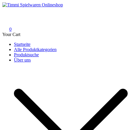
Skip
to
Timmi Spielwaren Onlineshop
Ihr Fachhändler für Spielwaren, Modellbau & RC, Babyartikel &
content
Trendartikel
0
Your Cart
Startseite
Alle Produktkategorien
Produktsuche
Über uns