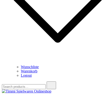
Wunschliste
Warenkorb
Logout
Search
for:
Timmi Spielwaren Onlineshop
Ihr Fachhändler für Spielwaren, Modellbau & RC, Babyartikel &
Trendartikel