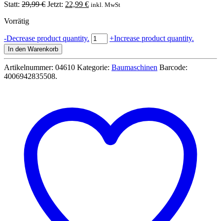
Ursprünglicher
Aktueller
Statt:
29,99
€
Jetzt:
22,99
€
inkl. MwSt
Preis
Preis
Vorrätig
war:
ist:
29,99 €
22,99 €.
Mercedes
-
Decrease product quantity.
+
Increase product quantity.
Arocs
In den Warenkorb
Muldenkipper
-
Artikelnummer:
04610
Kategorie:
Baumaschinen
Barcode:
Lena
4006942835508
.
Worxx
Menge