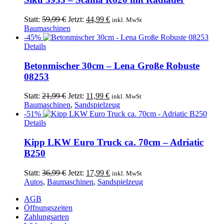
Ursprünglicher
Aktueller
Statt:
59,99
€
Jetzt:
44,99
€
inkl. MwSt
Preis
Preis
Baumaschinen
war:
ist:
-45%
59,99 €
44,99 €.
Details
Betonmischer 30cm – Lena Große Robuste
08253
Ursprünglicher
Aktueller
Statt:
21,99
€
Jetzt:
11,99
€
inkl. MwSt
Preis
Preis
Baumaschinen
,
Sandspielzeug
war:
ist:
-51%
21,99 €
11,99 €.
Details
Kipp LKW Euro Truck ca. 70cm – Adriatic
B250
Ursprünglicher
Aktueller
Statt:
36,99
€
Jetzt:
17,99
€
inkl. MwSt
Preis
Preis
Autos
,
Baumaschinen
,
Sandspielzeug
war:
ist:
AGB
36,99 €
17,99 €.
Öffnungszeiten
Zahlungsarten