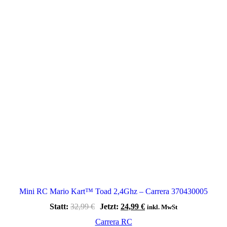
Mini RC Mario Kart™ Toad 2,4Ghz – Carrera 370430005
Ursprünglicher
Aktueller
Statt:
32,99
€
Jetzt:
24,99
€
inkl. MwSt
Preis
Preis
Carrera RC
war:
ist: