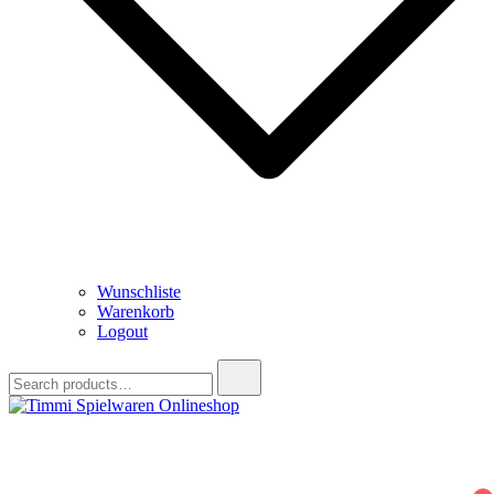
Wunschliste
Warenkorb
Logout
Search
for:
Timmi Spielwaren Onlineshop
Ihr Fachhändler für Spielwaren, Modellbau & RC, Babyartikel &
Trendartikel