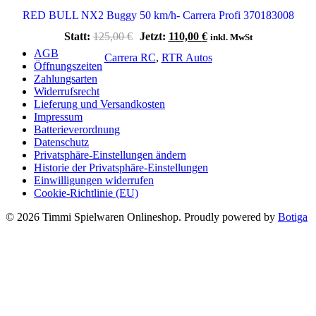
RED BULL NX2 Buggy 50 km/h- Carrera Profi 370183008
Ursprünglicher
Aktueller
Statt:
125,00
€
Jetzt:
110,00
€
inkl. MwSt
Preis
Preis
AGB
Carrera RC
,
RTR Autos
war:
ist:
Öffnungszeiten
125,00 €
110,00 €.
Zahlungsarten
Widerrufsrecht
Lieferung und Versandkosten
Impressum
Batterieverordnung
Datenschutz
Privatsphäre-Einstellungen ändern
Historie der Privatsphäre-Einstellungen
Einwilligungen widerrufen
Cookie-Richtlinie (EU)
© 2026 Timmi Spielwaren Onlineshop. Proudly powered by
Botiga