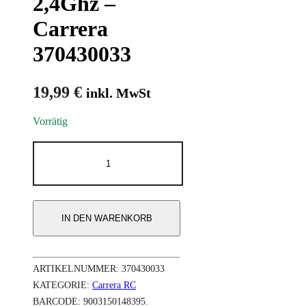
2,4Ghz –
Carrera
370430033
19,99
€
inkl. MwSt
Vorrätig
Mini
RC
Mario
Kart™
Luigi
2,4Ghz
IN DEN WARENKORB
-
Carrera
370430033
Menge
ARTIKELNUMMER:
370430033
KATEGORIE:
Carrera RC
BARCODE:
9003150148395
.