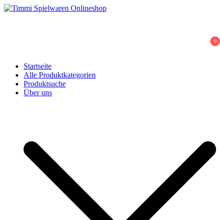
Skip
to
Timmi Spielwaren Onlineshop
Ihr Fachhändler für Spielwaren, Modellbau & RC, Babyartikel &
content
Trendartikel
0
Startseite
Alle Produktkategorien
Produktsuche
Über uns