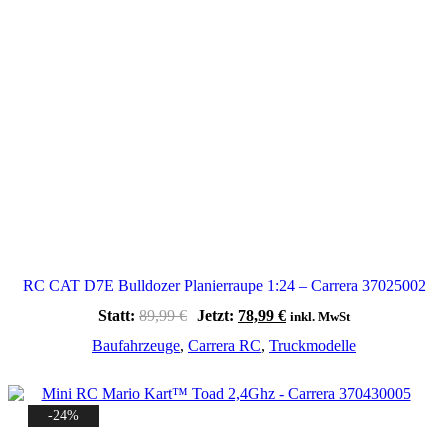
RC CAT D7E Bulldozer Planierraupe 1:24 – Carrera 37025002
Ursprünglicher
Aktueller
Statt:
89,99
€
Jetzt:
78,99
€
inkl. MwSt
Preis
Preis
Baufahrzeuge
,
Carrera RC
,
Truckmodelle
war:
ist:
89,99 €
78,99 €.
-24%