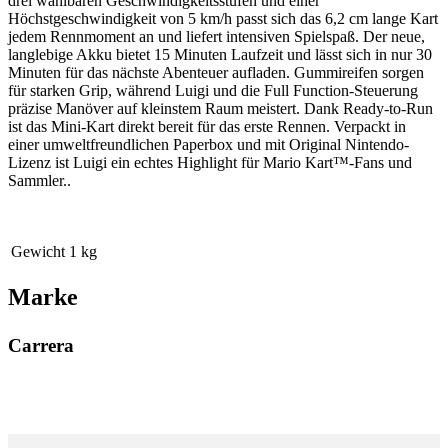
drei wählbaren Geschwindigkeitsstufen und einer
Höchstgeschwindigkeit von 5 km/h passt sich das 6,2 cm lange Kart
jedem Rennmoment an und liefert intensiven Spielspaß. Der neue,
langlebige Akku bietet 15 Minuten Laufzeit und lässt sich in nur 30
Minuten für das nächste Abenteuer aufladen. Gummireifen sorgen
für starken Grip, während Luigi und die Full Function-Steuerung
präzise Manöver auf kleinstem Raum meistert. Dank Ready-to-Run
ist das Mini-Kart direkt bereit für das erste Rennen. Verpackt in
einer umweltfreundlichen Paperbox und mit Original Nintendo-
Lizenz ist Luigi ein echtes Highlight für Mario Kart™-Fans und
Sammler..
Gewicht
1 kg
Marke
Carrera