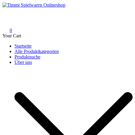
Skip
to
Timmi Spielwaren Onlineshop
Ihr Fachhändler für Spielwaren, Modellbau & RC, Babyartikel &
content
Trendartikel
0
Your Cart
Startseite
Alle Produktkategorien
Produktsuche
Über uns