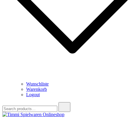
Wunschliste
Warenkorb
Logout
Search
for:
Timmi Spielwaren Onlineshop
Ihr Fachhändler für Spielwaren, Modellbau & RC, Babyartikel &
Trendartikel