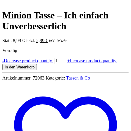
Minion Tasse – Ich einfach
Unverbesserlich
Ursprünglicher
Aktueller
Statt:
8,99
€
Jetzt:
2,99
€
inkl. MwSt
Preis
Preis
Vorrätig
war:
ist:
8,99 €
2,99 €.
Minion
-
Decrease product quantity.
+
Increase product quantity.
Tasse
In den Warenkorb
-
Ich
Artikelnummer:
72063
Kategorie:
Tassen & Co
einfach
Unverbesserlich
Menge