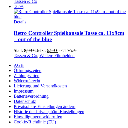
Preis
Preis
Tassen & Co
Optionen
war:
ist:
-22%
können
7,99 €
5,99 €.
auf
der
Details
Produktseite
gewählt
Retro Controller Spielkonsole Tasse ca. 11x9cm
werden
– out of the blue
Ursprünglicher
Aktueller
Statt:
8,99
€
Jetzt:
6,99
€
inkl. MwSt
Preis
Preis
Tassen & Co
,
Weitere Filmhelden
war:
ist:
AGB
8,99 €
6,99 €.
Öffnungszeiten
Zahlungsarten
Widerrufsrecht
Lieferung und Versandkosten
Impressum
Batterieverordnung
Datenschutz
Privatsphäre-Einstellungen ändern
Historie der Privatsphäre-Einstellungen
Einwilligungen widerrufen
Cookie-Richtlinie (EU)