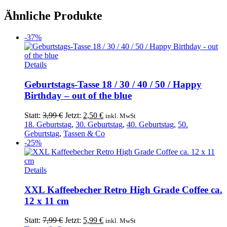
Ähnliche Produkte
-37%
Dieses
Details
Produkt
weist
Geburtstags-Tasse 18 / 30 / 40 / 50 / Happy
mehrere
Birthday – out of the blue
Varianten
auf.
Ursprünglicher
Aktueller
Statt:
3,99
€
Jetzt:
2,50
€
inkl. MwSt
Die
Preis
Preis
18. Geburtstag
,
30. Geburtstag
,
40. Geburtstag
,
50.
Optionen
war:
ist:
Geburtstag
,
Tassen & Co
können
3,99 €
2,50 €.
-25%
auf
der
Produktseite
Dieses
Details
gewählt
Produkt
werden
weist
XXL Kaffeebecher Retro High Grade Coffee ca.
mehrere
12 x 11 cm
Varianten
auf.
Ursprünglicher
Aktueller
Statt:
7,99
€
Jetzt:
5,99
€
inkl. MwSt
Die