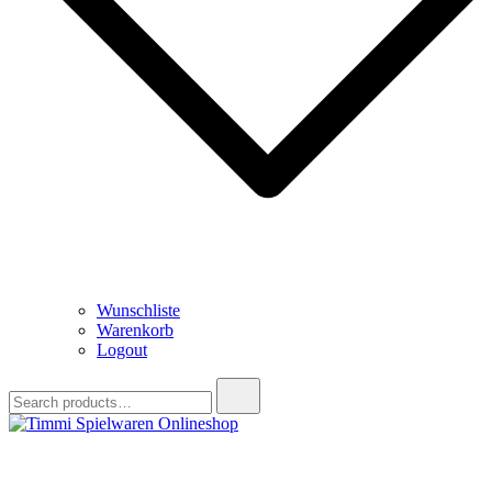
Wunschliste
Warenkorb
Logout
Search
for:
Timmi Spielwaren Onlineshop
Ihr Fachhändler für Spielwaren, Modellbau & RC, Babyartikel &
Trendartikel