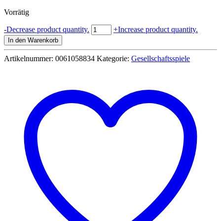
Preis
Preis
Vorrätig
war:
ist:
19,99 €
17,99 €.
Natural
-
Decrease product quantity.
+
Increase product quantity.
Games
In den Warenkorb
Bingo
mit
Artikelnummer:
0061058834
Kategorie:
Gesellschaftsspiele
Metallkorb
Menge