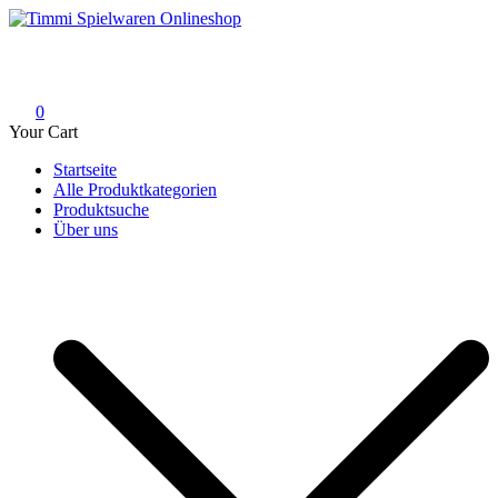
Skip
to
Timmi Spielwaren Onlineshop
Ihr Fachhändler für Spielwaren, Modellbau & RC, Babyartikel &
content
Trendartikel
0
Your Cart
Startseite
Alle Produktkategorien
Produktsuche
Über uns