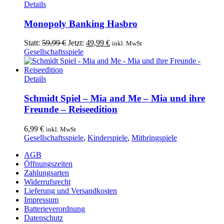
Details
Monopoly Banking Hasbro
Ursprünglicher
Aktueller
Statt:
59,99
€
Jetzt:
49,99
€
inkl. MwSt
Preis
Preis
Gesellschaftsspiele
war:
ist:
59,99 €
49,99 €.
Details
Schmidt Spiel – Mia and Me – Mia und ihre
Freunde – Reiseedition
6,99
€
inkl. MwSt
Gesellschaftsspiele
,
Kinderspiele
,
Mitbringspiele
AGB
Öffnungszeiten
Zahlungsarten
Widerrufsrecht
Lieferung und Versandkosten
Impressum
Batterieverordnung
Datenschutz