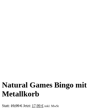
Natural Games Bingo mit
Metallkorb
Ursprünglicher
Aktueller
Statt:
19,99
€
Jetzt:
17,99
€
inkl. MwSt