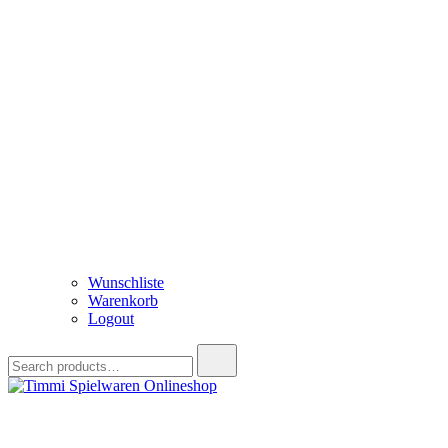
Wunschliste
Warenkorb
Logout
Search
for:
Timmi Spielwaren Onlineshop
Ihr Fachhändler für Spielwaren, Modellbau & RC, Babyartikel & Tren