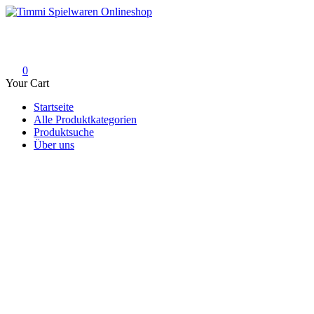
Skip
to
Timmi Spielwaren Onlineshop
Ihr Fachhändler für Spielwaren, Modellbau & RC, Babyartikel & Tren
content
0
Your Cart
Startseite
Alle Produktkategorien
Produktsuche
Über uns