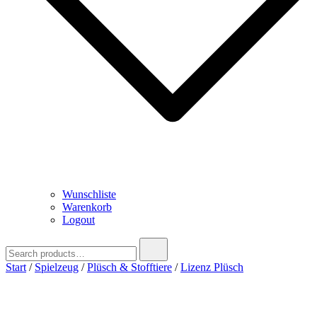
Wunschliste
Warenkorb
Logout
Search
for:
Start
/
Spielzeug
/
Plüsch & Stofftiere
/
Lizenz Plüsch