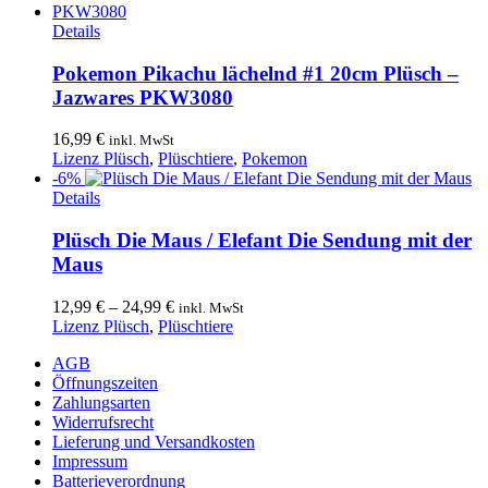
Details
Pokemon Pikachu lächelnd #1 20cm Plüsch –
Jazwares PKW3080
16,99
€
inkl. MwSt
Lizenz Plüsch
,
Plüschtiere
,
Pokemon
-6%
Dieses
Details
Produkt
weist
Plüsch Die Maus / Elefant Die Sendung mit der
mehrere
Maus
Varianten
auf.
12,99
€
–
24,99
€
inkl. MwSt
Die
Lizenz Plüsch
,
Plüschtiere
Optionen
können
AGB
auf
Öffnungszeiten
der
Zahlungsarten
Produktseite
Widerrufsrecht
gewählt
Lieferung und Versandkosten
werden
Impressum
Batterieverordnung