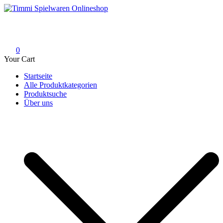
Skip
to
Timmi Spielwaren Onlineshop
Ihr Fachhändler für Spielwaren, Modellbau & RC, Babyartikel &
content
Trendartikel
0
Your Cart
Startseite
Alle Produktkategorien
Produktsuche
Über uns