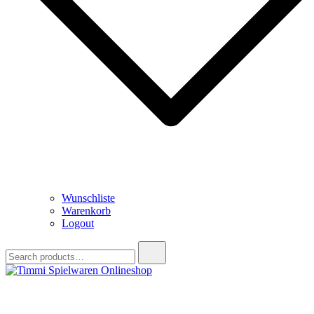
Wunschliste
Warenkorb
Logout
Search
for:
Timmi Spielwaren Onlineshop
Ihr Fachhändler für Spielwaren, Modellbau & RC, Babyartikel &
Trendartikel