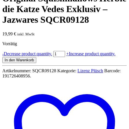
die Katze Vedes Exklusiv –
Jazwares SQCR09128
19,99
€
inkl. MwSt
Vorrätig
Original
-
Decrease product quantity.
+
Increase product quantity.
Squishmallows
In den Warenkorb
Herbie
die
Artikelnummer:
SQCR09128
Kategorie:
Lizenz Plüsch
Barcode:
Katze
191726408956
.
Vedes
Exklusiv
-
Jazwares
SQCR09128
Menge