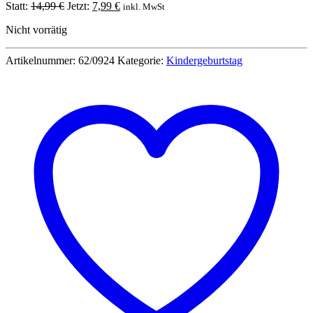
Ursprünglicher
Aktueller
Statt:
14,99
€
Jetzt:
7,99
€
inkl. MwSt
Preis
Preis
Nicht vorrätig
war:
ist:
14,99 €
7,99 €.
Artikelnummer:
62/0924
Kategorie:
Kindergeburtstag