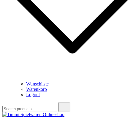
Wunschliste
Warenkorb
Logout
Search
for:
Timmi Spielwaren Onlineshop
Ihr Fachhändler für Spielwaren, Modellbau & RC, Babyartikel &
Trendartikel