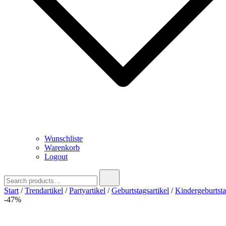
Wunschliste
Warenkorb
Logout
Search
for:
Start
/
Trendartikel
/
Partyartikel
/
Geburtstagsartikel
/
Kindergeburtst
-47%