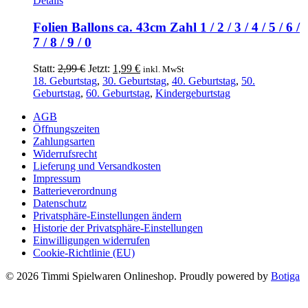
Details
Produktseite
Produkt
gewählt
weist
Folien Ballons ca. 43cm Zahl 1 / 2 / 3 / 4 / 5 / 6 /
werden
mehrere
7 / 8 / 9 / 0
Varianten
auf.
Ursprünglicher
Aktueller
Statt:
2,99
€
Jetzt:
1,99
€
inkl. MwSt
Die
Preis
Preis
18. Geburtstag
,
30. Geburtstag
,
40. Geburtstag
,
50.
Optionen
war:
ist:
Geburtstag
,
60. Geburtstag
,
Kindergeburtstag
können
2,99 €
1,99 €.
auf
AGB
der
Öffnungszeiten
Produktseite
Zahlungsarten
gewählt
Widerrufsrecht
werden
Lieferung und Versandkosten
Impressum
Batterieverordnung
Datenschutz
Privatsphäre-Einstellungen ändern
Historie der Privatsphäre-Einstellungen
Einwilligungen widerrufen
Cookie-Richtlinie (EU)
© 2026 Timmi Spielwaren Onlineshop. Proudly powered by
Botiga