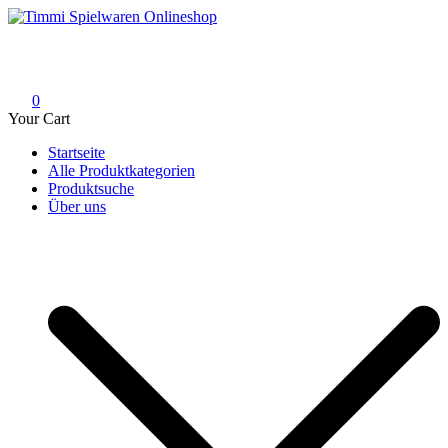
Skip
to
Timmi Spielwaren Onlineshop
Ihr Fachhändler für Spielwaren, Modellbau & RC, Babyartikel &
content
Trendartikel
0
Your Cart
Startseite
Alle Produktkategorien
Produktsuche
Über uns