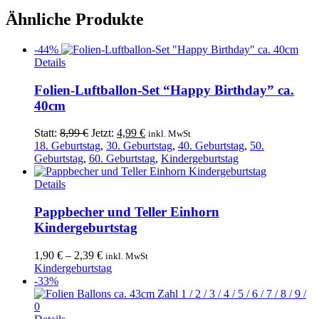
Ähnliche Produkte
-44%
Details
Folien-Luftballon-Set “Happy Birthday” ca.
40cm
Ursprünglicher
Aktueller
Statt:
8,99
€
Jetzt:
4,99
€
inkl. MwSt
Preis
Preis
18. Geburtstag
,
30. Geburtstag
,
40. Geburtstag
,
50.
war:
ist:
Geburtstag
,
60. Geburtstag
,
Kindergeburtstag
8,99 €
4,99 €.
Dieses
Details
Produkt
weist
Pappbecher und Teller Einhorn
mehrere
Kindergeburtstag
Varianten
auf.
1,90
€
–
2,39
€
inkl. MwSt
Die
Kindergeburtstag
Optionen
-33%
können
auf
der
Dieses