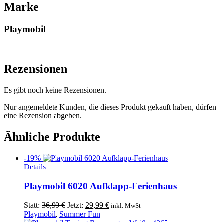
Marke
Playmobil
Rezensionen
Es gibt noch keine Rezensionen.
Nur angemeldete Kunden, die dieses Produkt gekauft haben, dürfen
eine Rezension abgeben.
Ähnliche Produkte
-19%
Details
Playmobil 6020 Aufklapp-Ferienhaus
Ursprünglicher
Aktueller
Statt:
36,99
€
Jetzt:
29,99
€
inkl. MwSt
Preis
Preis
Playmobil
,
Summer Fun