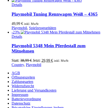
war:
ist:
36,99 €
29,99 €.
Details
Playmobil Tuning Rennwagen Weiß – 4365
49,99
€
inkl. MwSt
Playmobil
,
Spielzeugraritäten
-23%
Details
Playmobil 5348 Mein Pferdestall zum
Mitnehmen
Ursprünglicher
Aktueller
Statt:
38,99
€
Jetzt:
29,99
€
inkl. MwSt
Preis
Preis
Country
,
Playmobil
war:
ist:
AGB
38,99 €
29,99 €.
Öffnungszeiten
Zahlungsarten
Widerrufsrecht
Lieferung und Versandkosten
Impressum
Batterieverordnung
Datenschutz
Privatsphäre-Einstellungen ändern