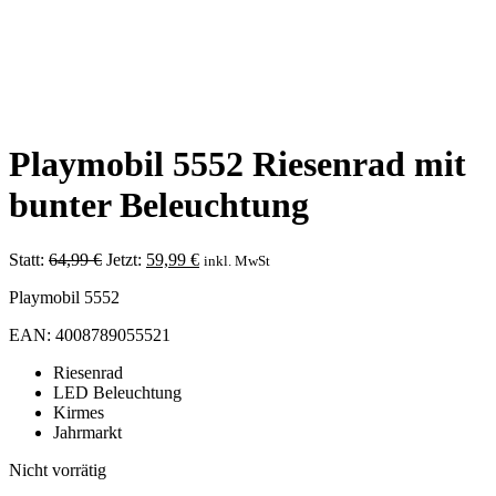
Playmobil 5552 Riesenrad mit
bunter Beleuchtung
Ursprünglicher
Aktueller
Statt:
64,99
€
Jetzt:
59,99
€
inkl. MwSt
Preis
Preis
Playmobil 5552
war:
ist:
64,99 €
59,99 €.
EAN: 4008789055521
Riesenrad
LED Beleuchtung
Kirmes
Jahrmarkt
Nicht vorrätig