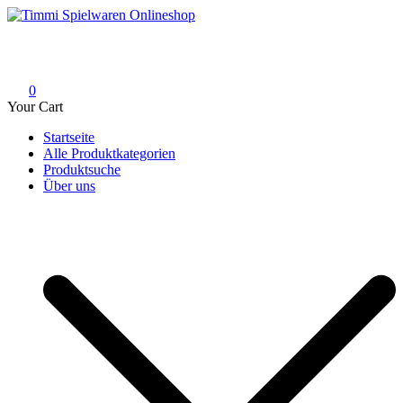
Skip
to
Timmi Spielwaren Onlineshop
Ihr Fachhändler für Spielwaren, Modellbau & RC, Babyartikel &
content
Trendartikel
0
Your Cart
Startseite
Alle Produktkategorien
Produktsuche
Über uns