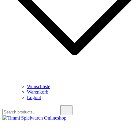
Wunschliste
Warenkorb
Logout
Search
for:
Timmi Spielwaren Onlineshop
Ihr Fachhändler für Spielwaren, Modellbau & RC, Babyartikel &
Trendartikel