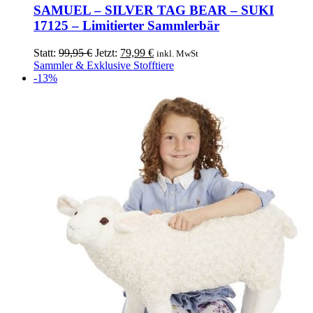
SAMUEL – SILVER TAG BEAR – SUKI
17125 – Limitierter Sammlerbär
Ursprünglicher
Aktueller
Statt:
99,95
€
Jetzt:
79,99
€
inkl. MwSt
Preis
Preis
Sammler & Exklusive Stofftiere
war:
ist:
-13%
99,95 €
79,99 €.