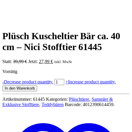
Plüsch Kuscheltier Bär ca. 40
cm – Nici Stofftier 61445
Ursprünglicher
Aktueller
Statt:
39,99
€
Jetzt:
27,99
€
inkl. MwSt
Preis
Preis
Vorrätig
war:
ist:
39,99 €
27,99 €.
Plüsch
-
Decrease product quantity.
+
Increase product quantity.
Kuscheltier
In den Warenkorb
Bär
ca.
Artikelnummer:
61445
Kategorien:
Plüschtiere
,
Sammler &
40
Exklusive Stofftiere
,
Teddybären
Barcode:
4012390614459
.
cm
-
Nici
Stofftier
61445