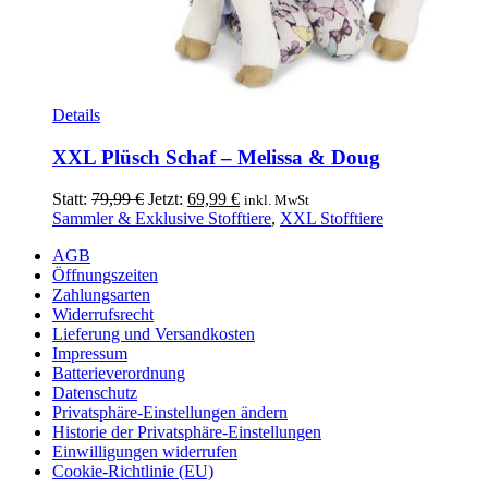
Details
XXL Plüsch Schaf – Melissa & Doug
Ursprünglicher
Aktueller
Statt:
79,99
€
Jetzt:
69,99
€
inkl. MwSt
Preis
Preis
Sammler & Exklusive Stofftiere
,
XXL Stofftiere
war:
ist:
AGB
79,99 €
69,99 €.
Öffnungszeiten
Zahlungsarten
Widerrufsrecht
Lieferung und Versandkosten
Impressum
Batterieverordnung
Datenschutz
Privatsphäre-Einstellungen ändern
Historie der Privatsphäre-Einstellungen
Einwilligungen widerrufen
Cookie-Richtlinie (EU)