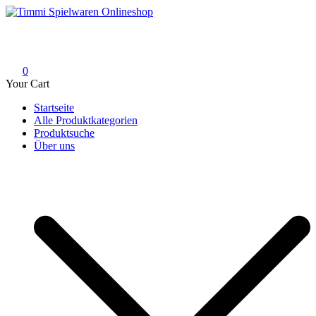
Skip
to
Timmi Spielwaren Onlineshop
Ihr Fachhändler für Spielwaren, Modellbau & RC, Babyartikel &
content
Trendartikel
0
Your Cart
Startseite
Alle Produktkategorien
Produktsuche
Über uns