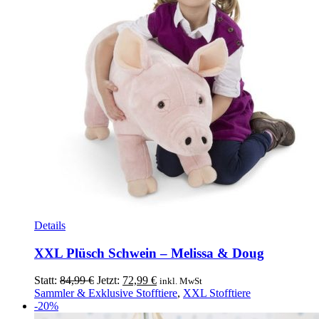
Details
XXL Plüsch Schwein – Melissa & Doug
Ursprünglicher
Aktueller
Statt:
84,99
€
Jetzt:
72,99
€
inkl. MwSt
Preis
Preis
Sammler & Exklusive Stofftiere
,
XXL Stofftiere
war:
ist:
-20%
84,99 €
72,99 €.