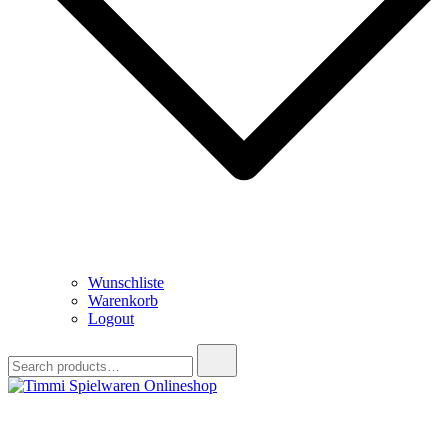
Wunschliste
Warenkorb
Logout
Search
for:
Timmi Spielwaren Onlineshop
Ihr Fachhändler für Spielwaren, Modellbau & RC, Babyartikel &
Trendartikel