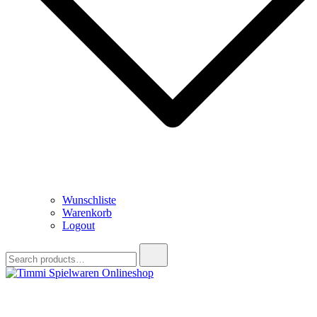
Wunschliste
Warenkorb
Logout
Search
for:
Timmi Spielwaren Onlineshop
Ihr Fachhändler für Spielwaren, Modellbau & RC, Babyartikel &
Trendartikel