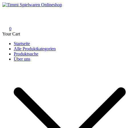
Skip
to
Timmi Spielwaren Onlineshop
Ihr Fachhändler für Spielwaren, Modellbau & RC, Babyartikel &
content
Trendartikel
0
Your Cart
Startseite
Alle Produktkategorien
Produktsuche
Über uns