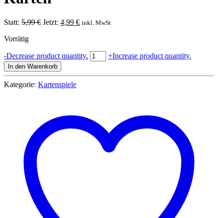
Ursprünglicher
Aktueller
Statt:
5,99
€
Jetzt:
4,99
€
inkl. MwSt
Preis
Preis
Vorrätig
war:
ist:
5,99 €
4,99 €.
Ravensburger
-
Decrease product quantity.
+
Increase product quantity.
270750
In den Warenkorb
Rommé,
Canasta,
Kategorie:
Kartenspiele
Bridge
im
Etui
2x55
Karten
Menge