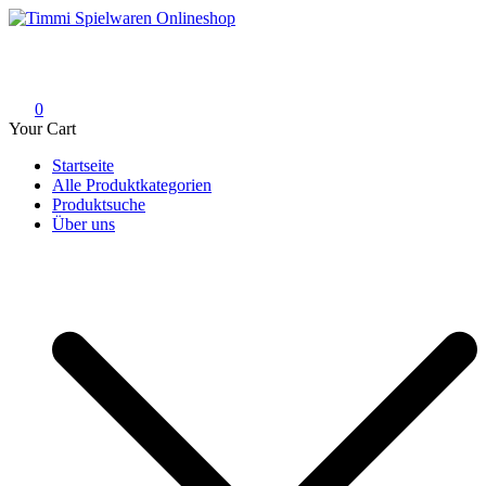
Skip
to
Timmi Spielwaren Onlineshop
Ihr Fachhändler für Spielwaren, Modellbau & RC, Babyartikel &
content
Trendartikel
0
Your Cart
Startseite
Alle Produktkategorien
Produktsuche
Über uns