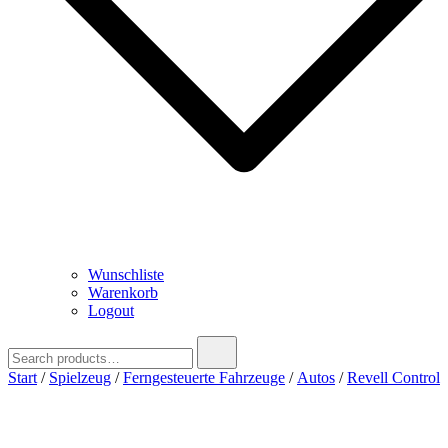
Wunschliste
Warenkorb
Logout
Search
for:
Start
/
Spielzeug
/
Ferngesteuerte Fahrzeuge
/
Autos
/
Revell Control