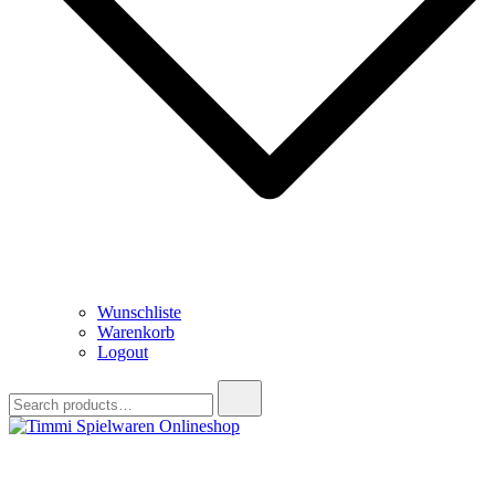
Wunschliste
Warenkorb
Logout
Search
for:
Timmi Spielwaren Onlineshop
Ihr Fachhändler für Spielwaren, Modellbau & RC, Babyartikel &
Trendartikel