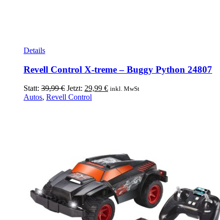
Details
Revell Control X-treme – Buggy Python 24807
Ursprünglicher
Aktueller
Statt:
39,99
€
Jetzt:
29,99
€
inkl. MwSt
Preis
Preis
Autos
,
Revell Control
war:
ist:
39,99 €
29,99 €.