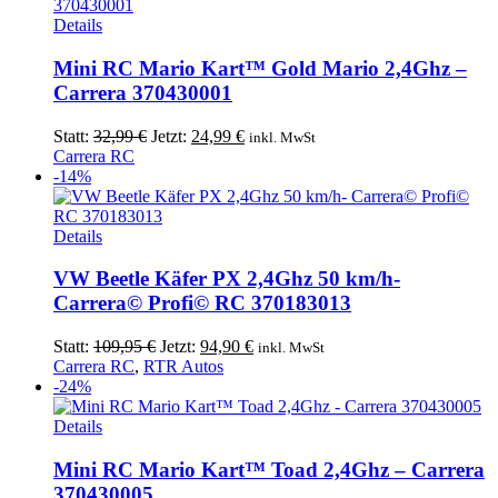
Details
Mini RC Mario Kart™ Gold Mario 2,4Ghz –
Carrera 370430001
Ursprünglicher
Aktueller
Statt:
32,99
€
Jetzt:
24,99
€
inkl. MwSt
Preis
Preis
Carrera RC
war:
ist:
-14%
32,99 €
24,99 €.
Details
VW Beetle Käfer PX 2,4Ghz 50 km/h-
Carrera© Profi© RC 370183013
Ursprünglicher
Aktueller
Statt:
109,95
€
Jetzt:
94,90
€
inkl. MwSt
Preis
Preis
Carrera RC
,
RTR Autos
war:
ist:
-24%
109,95 €
94,90 €.
Details
Mini RC Mario Kart™ Toad 2,4Ghz – Carrera
370430005