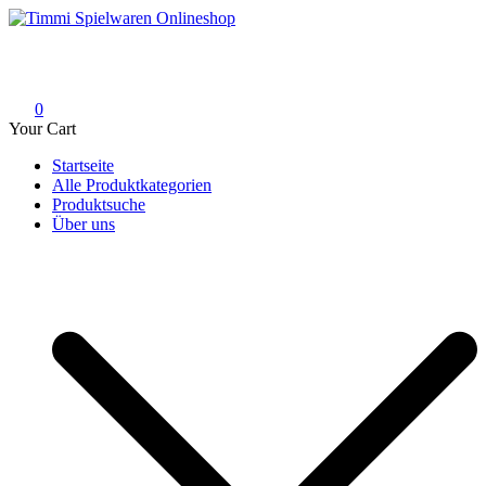
Skip
to
Timmi Spielwaren Onlineshop
Ihr Fachhändler für Spielwaren, Modellbau & RC, Babyartikel &
content
Trendartikel
0
Your Cart
Startseite
Alle Produktkategorien
Produktsuche
Über uns