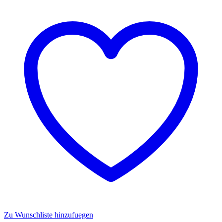
2,4GHz
-
Carrera
370430041
Menge
Zu Wunschliste hinzufuegen