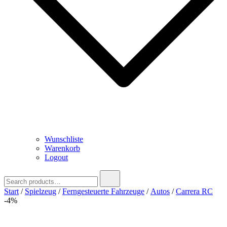
Wunschliste
Warenkorb
Logout
Search
for:
Start
/
Spielzeug
/
Ferngesteuerte Fahrzeuge
/
Autos
/
Carrera RC
-4%