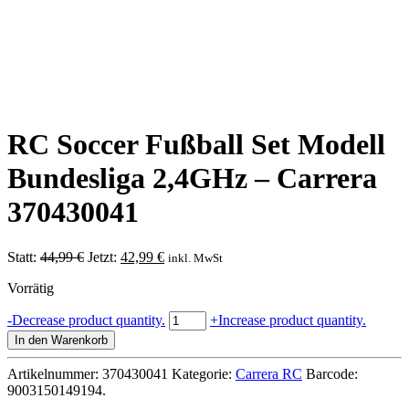
RC Soccer Fußball Set Modell
Bundesliga 2,4GHz – Carrera
370430041
Ursprünglicher
Aktueller
Statt:
44,99
€
Jetzt:
42,99
€
inkl. MwSt
Preis
Preis
Vorrätig
war:
ist:
44,99 €
42,99 €.
RC
-
Decrease product quantity.
+
Increase product quantity.
Soccer
In den Warenkorb
Fußball
Set
Artikelnummer:
370430041
Kategorie:
Carrera RC
Barcode:
Modell
9003150149194
.
Bundesliga