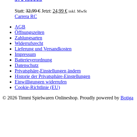
Ursprünglicher
Aktueller
Statt:
32,99
€
Jetzt:
24,99
€
inkl. MwSt
Preis
Preis
Carrera RC
war:
ist:
AGB
32,99 €
24,99 €.
Öffnungszeiten
Zahlungsarten
Widerrufsrecht
Lieferung und Versandkosten
Impressum
Batterieverordnung
Datenschutz
Privatsphäre-Einstellungen ändern
Historie der Privatsphäre-Einstellungen
Einwilligungen widerrufen
Cookie-Richtlinie (EU)
© 2026 Timmi Spielwaren Onlineshop. Proudly powered by
Botiga