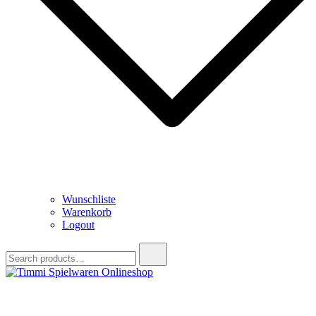
Wunschliste
Warenkorb
Logout
Search
for:
Timmi Spielwaren Onlineshop
Ihr Fachhändler für Spielwaren, Modellbau & RC, Babyartikel &
Trendartikel