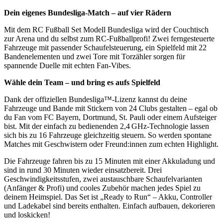
Dein eigenes Bundesliga-Match – auf vier Rädern
Mit dem RC Fußball Set Modell Bundesliga wird der Couchtisch
zur Arena und du selbst zum RC-Fußballprofi! Zwei ferngesteuerte
Fahrzeuge mit passender Schaufelsteuerung, ein Spielfeld mit 22
Bandenelementen und zwei Tore mit Torzähler sorgen für
spannende Duelle mit echten Fan-Vibes.
Wähle dein Team – und bring es aufs Spielfeld
Dank der offiziellen Bundesliga™-Lizenz kannst du deine
Fahrzeuge und Bande mit Stickern von 24 Clubs gestalten – egal ob
du Fan vom FC Bayern, Dortmund, St. Pauli oder einem Aufsteiger
bist. Mit der einfach zu bedienenden 2,4 GHz-Technologie lassen
sich bis zu 16 Fahrzeuge gleichzeitig steuern. So werden spontane
Matches mit Geschwistern oder Freund:innen zum echten Highlight.
Die Fahrzeuge fahren bis zu 15 Minuten mit einer Akkuladung und
sind in rund 30 Minuten wieder einsatzbereit. Drei
Geschwindigkeitsstufen, zwei austauschbare Schaufelvarianten
(Anfänger & Profi) und cooles Zubehör machen jedes Spiel zu
deinem Heimspiel. Das Set ist „Ready to Run“ – Akku, Controller
und Ladekabel sind bereits enthalten. Einfach aufbauen, dekorieren
und loskicken!