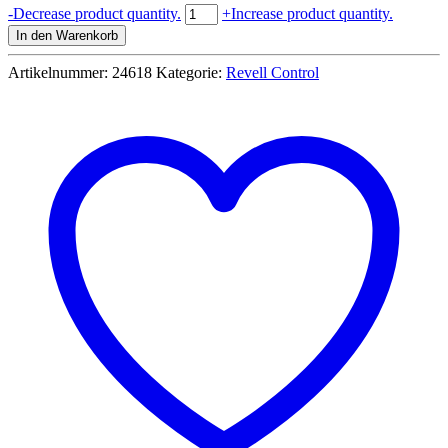
Revell
-
Decrease product quantity.
+
Increase product quantity.
Control
In den Warenkorb
RC
Buggy
Artikelnummer:
24618
Kategorie:
Revell Control
Lion
4WD
-
24618
Menge