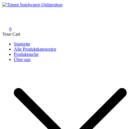
Skip
to
Timmi Spielwaren Onlineshop
Ihr Fachhändler für Spielwaren, Modellbau & RC, Babyartikel &
content
Trendartikel
0
Your Cart
Startseite
Alle Produktkategorien
Produktsuche
Über uns