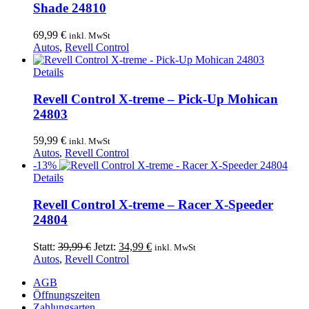
Shade 24810
69,99
€
inkl. MwSt
Autos
,
Revell Control
Details
Revell Control X-treme – Pick-Up Mohican
24803
59,99
€
inkl. MwSt
Autos
,
Revell Control
-13%
Details
Revell Control X-treme – Racer X-Speeder
24804
Ursprünglicher
Aktueller
Statt:
39,99
€
Jetzt:
34,99
€
inkl. MwSt
Preis
Preis
Autos
,
Revell Control
war:
ist:
AGB
39,99 €
34,99 €.
Öffnungszeiten
Zahlungsarten