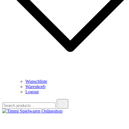
Wunschliste
Warenkorb
Logout
Search
for:
Timmi Spielwaren Onlineshop
Ihr Fachhändler für Spielwaren, Modellbau & RC, Babyartikel &
Trendartikel