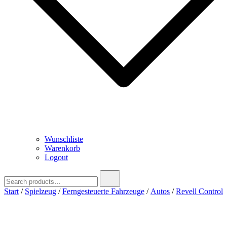
Wunschliste
Warenkorb
Logout
Search
for:
Start
/
Spielzeug
/
Ferngesteuerte Fahrzeuge
/
Autos
/
Revell Control