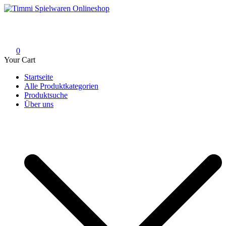
Skip
to
Timmi Spielwaren Onlineshop
Ihr Fachhändler für Spielwaren, Modellbau & RC, Babyartikel &
content
Trendartikel
0
Your Cart
Startseite
Alle Produktkategorien
Produktsuche
Über uns