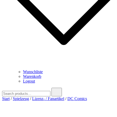
Wunschliste
Warenkorb
Logout
Search
for:
Start
/
Spielzeug
/
Lizenz- / Fanartikel
/
DC Comics