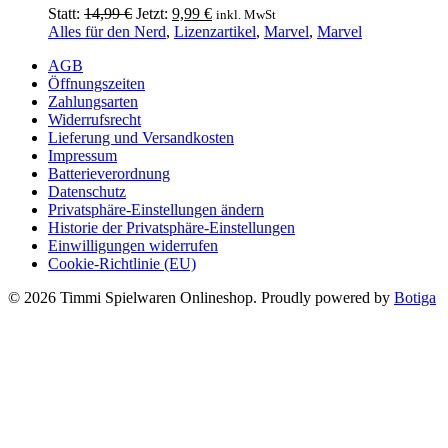
Ursprünglicher
Aktueller
Statt:
14,99
€
Jetzt:
9,99
€
inkl. MwSt
Preis
Preis
Alles für den Nerd
,
Lizenzartikel
,
Marvel
,
Marvel
war:
ist:
AGB
14,99 €
9,99 €.
Öffnungszeiten
Zahlungsarten
Widerrufsrecht
Lieferung und Versandkosten
Impressum
Batterieverordnung
Datenschutz
Privatsphäre-Einstellungen ändern
Historie der Privatsphäre-Einstellungen
Einwilligungen widerrufen
Cookie-Richtlinie (EU)
© 2026 Timmi Spielwaren Onlineshop. Proudly powered by
Botiga