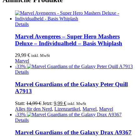
Details
Marvel Avengeres – Super Hero Mashers
Deluxe – Individualheld – Basis Whiplash
29,99
€
inkl. MwSt
Marvel
-33%
Details
Marvel Guardians of the Galaxy Peter Quill
A7913
Ursprünglicher
Aktueller
Statt:
14,99
€
Jetzt:
9,99
€
inkl. MwSt
Preis
Preis
Alles für den Nerd
,
Lizenzartikel
,
Marvel
,
Marvel
war:
ist:
-33%
14,99 €
9,99 €.
Details
Marvel Guardians of the Galaxy Drax A9367