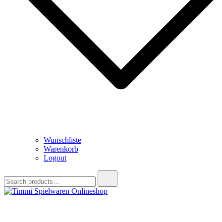
Wunschliste
Warenkorb
Logout
Search
for:
Timmi Spielwaren Onlineshop
Ihr Fachhändler für Spielwaren, Modellbau & RC, Babyartikel &
Trendartikel