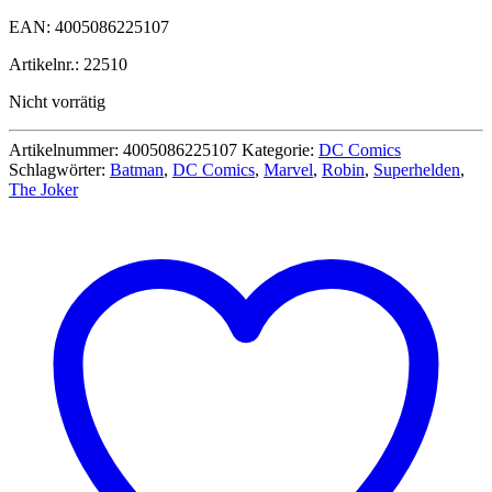
EAN: 4005086225107
Artikelnr.: 22510
Nicht vorrätig
Artikelnummer:
4005086225107
Kategorie:
DC Comics
Schlagwörter:
Batman
,
DC Comics
,
Marvel
,
Robin
,
Superhelden
,
The Joker