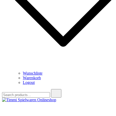
Wunschliste
Warenkorb
Logout
Search
for:
Timmi Spielwaren Onlineshop
Ihr Fachhändler für Spielwaren, Modellbau & RC, Babyartikel &
Trendartikel