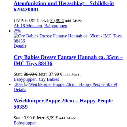
Atemfunktion und Herzschlag – Schildkröt
620420001
Ursprünglicher
Aktueller
UVP:
69,95
€
Jetzt:
39,99
€
inkl. MwSt
Preis
Preis
Ab 18 Monaten
,
Babypuppen
war:
ist:
-5%
69,95 €
39,99 €.
Details
Cry Babies Dressy Fantasy Hannah ca. 35cm –
IMC Toys 88436
Ursprünglicher
Aktueller
Statt:
39,99
€
Jetzt:
37,99
€
inkl. MwSt
Preis
Preis
Babypuppen
,
Cry Babies
war:
ist:
-30%
Dieses
39,99 €
37,99 €.
Details
Produkt
weist
Weichkörper Puppe 20cm – Happy People
mehrere
50359
Varianten
auf.
Ursprünglicher
Aktueller
Statt:
9,99
€
Jetzt:
6,99
€
inkl. MwSt
Die
Preis
Preis
Babypuppen
Optionen