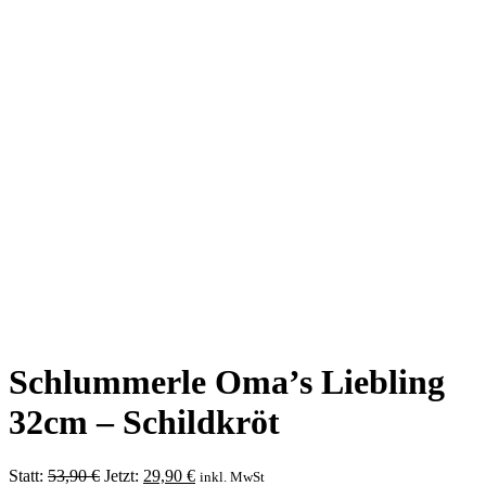
Schlummerle Oma’s Liebling
32cm – Schildkröt
Ursprünglicher
Aktueller
Statt:
53,90
€
Jetzt:
29,90
€
inkl. MwSt