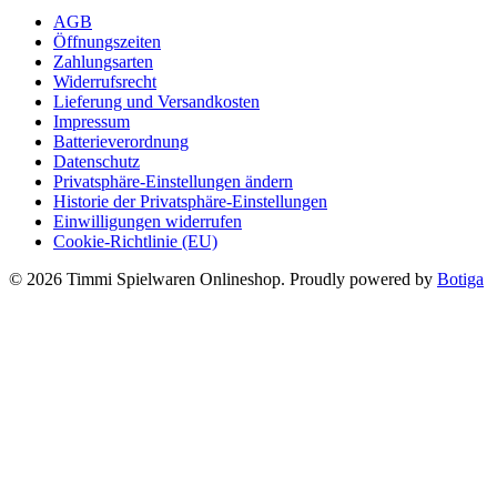
war:
ist:
können
AGB
9,99 €
6,99 €.
auf
Öffnungszeiten
der
Zahlungsarten
Produktseite
Widerrufsrecht
gewählt
Lieferung und Versandkosten
werden
Impressum
Batterieverordnung
Datenschutz
Privatsphäre-Einstellungen ändern
Historie der Privatsphäre-Einstellungen
Einwilligungen widerrufen
Cookie-Richtlinie (EU)
© 2026 Timmi Spielwaren Onlineshop. Proudly powered by
Botiga