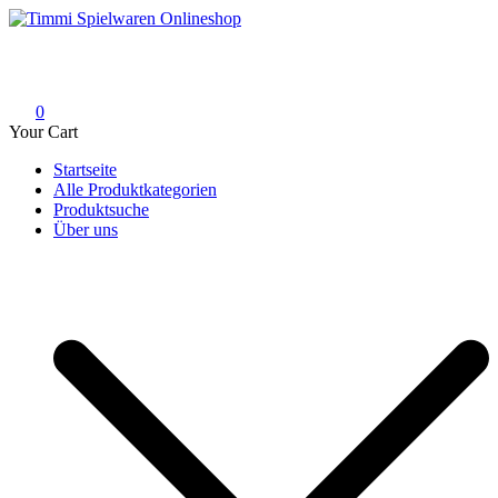
Skip
to
Timmi Spielwaren Onlineshop
Ihr Fachhändler für Spielwaren, Modellbau & RC, Babyartikel &
content
Trendartikel
0
Your Cart
Startseite
Alle Produktkategorien
Produktsuche
Über uns