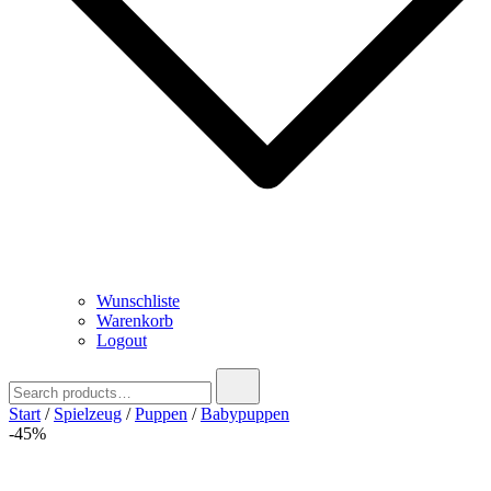
Wunschliste
Warenkorb
Logout
Search
for:
Start
/
Spielzeug
/
Puppen
/
Babypuppen
-45%