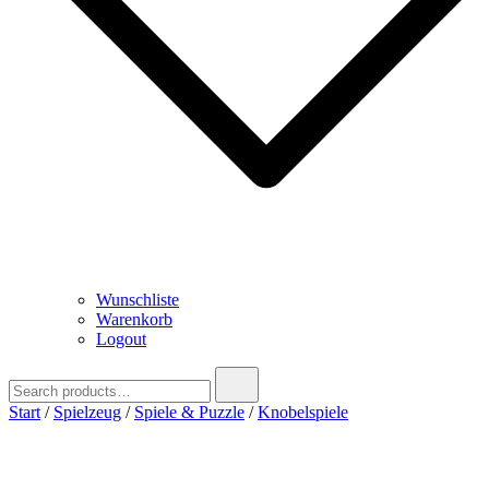
Wunschliste
Warenkorb
Logout
Search
for:
Start
/
Spielzeug
/
Spiele & Puzzle
/
Knobelspiele