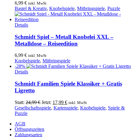
6,99
€
inkl. MwSt
Bastel & Kreativ
,
Knobelspiele
,
Mitbringspiele
,
Puzzle
Details
Schmidt Spiel – Metall Knobelei XXL –
Metalldose – Reiseedition
6,99
€
inkl. MwSt
Knobelspiele
,
Mitbringspiele
-28%
Details
Schmidt Familien Spiele Klassiker + Gratis
Ligretto
Ursprünglicher
Aktueller
Statt:
24,99
€
Jetzt:
17,99
€
inkl. MwSt
Preis
Preis
Gesellschaftsspiele
,
Kartenspiele
,
Knobelspiele
,
Spiele &
war:
ist:
Puzzle
24,99 €
17,99 €.
AGB
Öffnungszeiten
Zahlungsarten