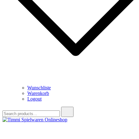
Wunschliste
Warenkorb
Logout
Search
for:
Timmi Spielwaren Onlineshop
Ihr Fachhändler für Spielwaren, Modellbau & RC, Babyartikel &
Trendartikel