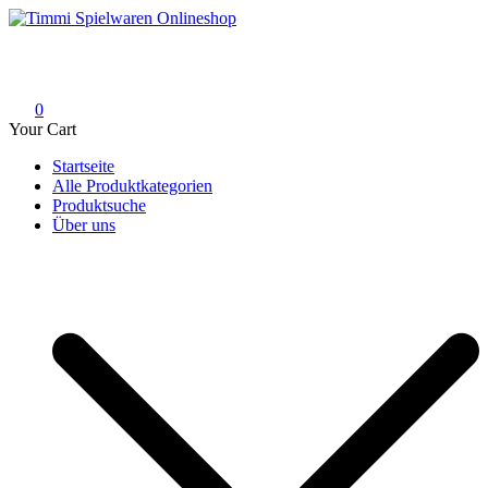
Skip
to
Timmi Spielwaren Onlineshop
Ihr Fachhändler für Spielwaren, Modellbau & RC, Babyartikel &
content
Trendartikel
0
Your Cart
Startseite
Alle Produktkategorien
Produktsuche
Über uns