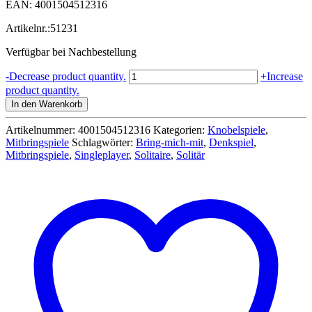
EAN: 4001504512316
Artikelnr.:51231
Verfügbar bei Nachbestellung
Schmidt
-
Decrease product quantity.
+
Increase
Spiel
product quantity.
-
In den Warenkorb
Solitaire
-
Artikelnummer:
4001504512316
Kategorien:
Knobelspiele
,
Reiseedition
Mitbringspiele
Schlagwörter:
Bring-mich-mit
,
Denkspiel
,
Menge
Mitbringspiele
,
Singleplayer
,
Solitaire
,
Solitär