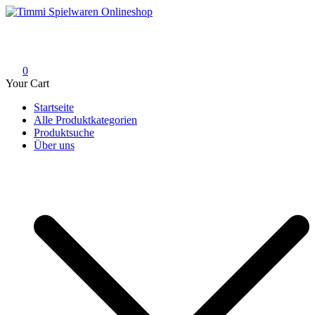
Skip
to
Timmi Spielwaren Onlineshop
Ihr Fachhändler für Spielwaren, Modellbau & RC, Babyartikel &
content
Trendartikel
0
Your Cart
Startseite
Alle Produktkategorien
Produktsuche
Über uns