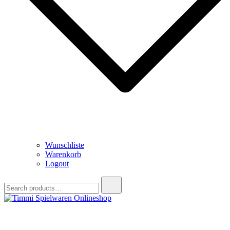
Wunschliste
Warenkorb
Logout
Search
for:
Timmi Spielwaren Onlineshop
Ihr Fachhändler für Spielwaren, Modellbau & RC, Babyartikel &
Trendartikel