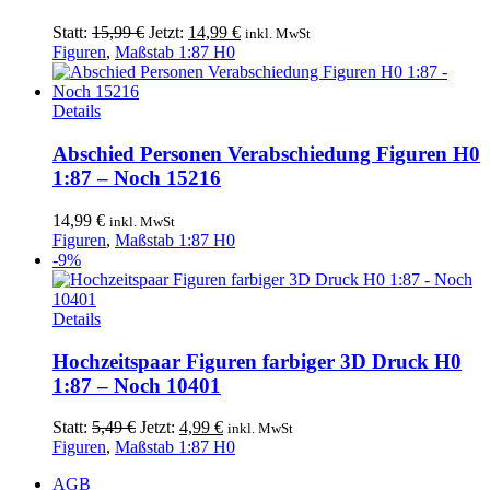
Ursprünglicher
Aktueller
Statt:
15,99
€
Jetzt:
14,99
€
inkl. MwSt
Preis
Preis
Figuren
,
Maßstab 1:87 H0
war:
ist:
15,99 €
14,99 €.
Details
Abschied Personen Verabschiedung Figuren H0
1:87 – Noch 15216
14,99
€
inkl. MwSt
Figuren
,
Maßstab 1:87 H0
-9%
Details
Hochzeitspaar Figuren farbiger 3D Druck H0
1:87 – Noch 10401
Ursprünglicher
Aktueller
Statt:
5,49
€
Jetzt:
4,99
€
inkl. MwSt
Preis
Preis
Figuren
,
Maßstab 1:87 H0
war:
ist:
AGB
5,49 €
4,99 €.