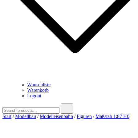
Wunschliste
Warenkorb
Logout
Search
for:
Start
/
Modellbau
/
Modelleisenbahn
/
Figuren
/
Maßstab 1:87 H0