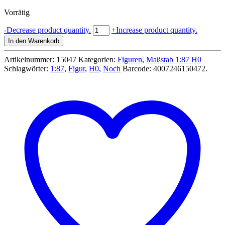
Vorrätig
Seenotrettung
-
Decrease product quantity.
+
Increase product quantity.
Seenotretter
In den Warenkorb
Figuren
H0
Artikelnummer:
15047
Kategorien:
Figuren
,
Maßstab 1:87 H0
1:87
Schlagwörter:
1:87
,
Figur
,
H0
,
Noch
Barcode:
4007246150472
.
-
Noch
15047
Menge