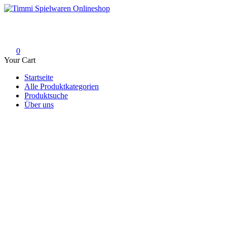
Skip
to
Timmi Spielwaren Onlineshop
Ihr Fachhändler für Spielwaren, Modellbau & RC, Babyartikel & Tren
content
0
Your Cart
Startseite
Alle Produktkategorien
Produktsuche
Über uns