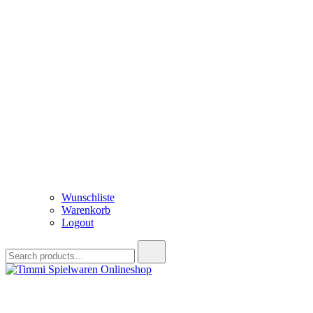
Wunschliste
Warenkorb
Logout
Search
for:
Timmi Spielwaren Onlineshop
Ihr Fachhändler für Spielwaren, Modellbau & RC, Babyartikel & Tren