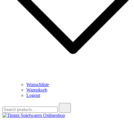
Wunschliste
Warenkorb
Logout
Search
for:
Timmi Spielwaren Onlineshop
Ihr Fachhändler für Spielwaren, Modellbau & RC, Babyartikel &
Trendartikel