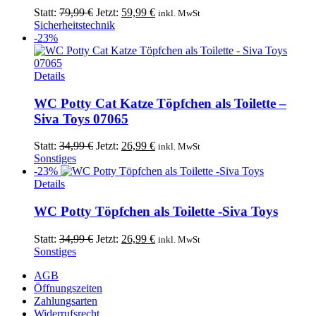
Ursprünglicher
Aktueller
Statt:
79,99
€
Jetzt:
59,99
€
inkl. MwSt
Preis
Preis
Sicherheitstechnik
war:
ist:
-23%
79,99 €
59,99 €.
Details
WC Potty Cat Katze Töpfchen als Toilette –
Siva Toys 07065
Ursprünglicher
Aktueller
Statt:
34,99
€
Jetzt:
26,99
€
inkl. MwSt
Preis
Preis
Sonstiges
war:
ist:
-23%
34,99 €
26,99 €.
Details
WC Potty Töpfchen als Toilette -Siva Toys
Ursprünglicher
Aktueller
Statt:
34,99
€
Jetzt:
26,99
€
inkl. MwSt
Preis
Preis
Sonstiges
war:
ist:
AGB
34,99 €
26,99 €.
Öffnungszeiten
Zahlungsarten
Widerrufsrecht