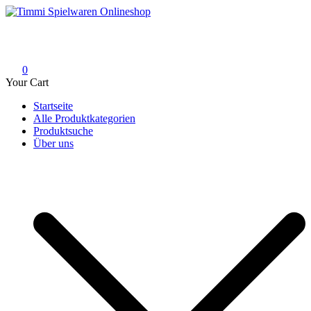
Skip
to
Timmi Spielwaren Onlineshop
Ihr Fachhändler für Spielwaren, Modellbau & RC, Babyartikel &
content
Trendartikel
0
Your Cart
Startseite
Alle Produktkategorien
Produktsuche
Über uns