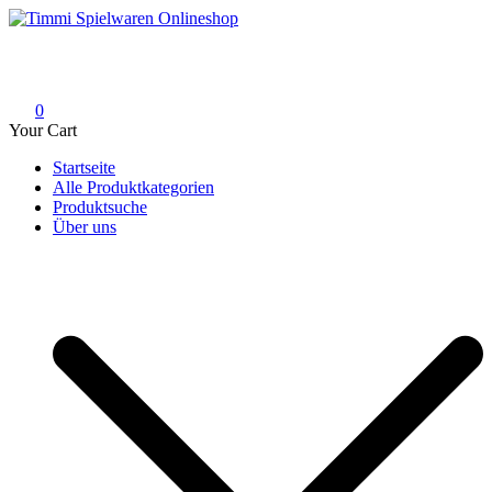
Skip
to
Timmi Spielwaren Onlineshop
Ihr Fachhändler für Spielwaren, Modellbau & RC, Babyartikel &
content
Trendartikel
0
Your Cart
Startseite
Alle Produktkategorien
Produktsuche
Über uns