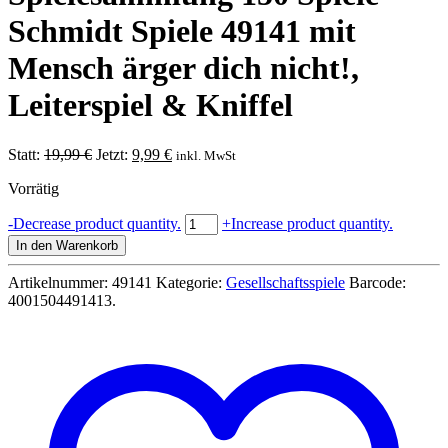
Schmidt Spiele 49141 mit
Mensch ärger dich nicht!,
Leiterspiel & Kniffel
Ursprünglicher
Aktueller
Statt:
19,99
€
Jetzt:
9,99
€
inkl. MwSt
Preis
Preis
Vorrätig
war:
ist:
19,99 €
9,99 €.
Spielesammlung
-
Decrease product quantity.
+
Increase product quantity.
150
In den Warenkorb
Spiele
-
Artikelnummer:
49141
Kategorie:
Gesellschaftsspiele
Barcode:
Schmidt
4001504491413
.
Spiele
49141
mit
Mensch
ärger
dich
nicht!,
Leiterspiel