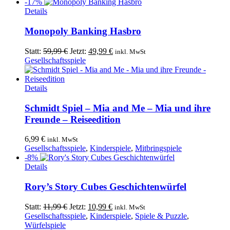
-17%
Details
Monopoly Banking Hasbro
Ursprünglicher
Aktueller
Statt:
59,99
€
Jetzt:
49,99
€
inkl. MwSt
Preis
Preis
Gesellschaftsspiele
war:
ist:
59,99 €
49,99 €.
Details
Schmidt Spiel – Mia and Me – Mia und ihre
Freunde – Reiseedition
6,99
€
inkl. MwSt
Gesellschaftsspiele
,
Kinderspiele
,
Mitbringspiele
-8%
Details
Rory’s Story Cubes Geschichtenwürfel
Ursprünglicher
Aktueller
Statt:
11,99
€
Jetzt:
10,99
€
inkl. MwSt
Preis
Preis
Gesellschaftsspiele
,
Kinderspiele
,
Spiele & Puzzle
,
war:
ist:
Würfelspiele