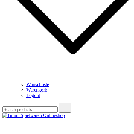
Wunschliste
Warenkorb
Logout
Search
for:
Timmi Spielwaren Onlineshop
Ihr Fachhändler für Spielwaren, Modellbau & RC, Babyartikel &
Trendartikel