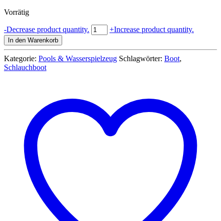
Vorrätig
Splash
-
Decrease product quantity.
+
Increase product quantity.
&
In den Warenkorb
Fun
Kinderboot
Kategorie:
Pools & Wasserspielzeug
Schlagwörter:
Boot
,
Beach
Schlauchboot
Fun
95
x
60
cm
Menge