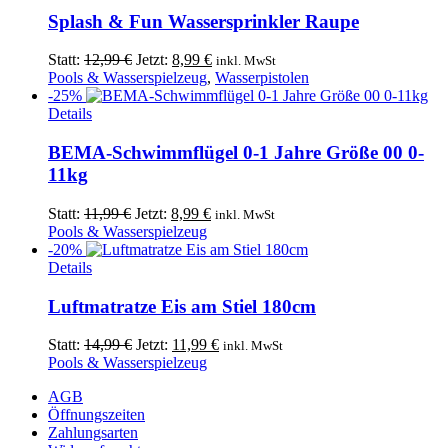
Splash & Fun Wassersprinkler Raupe
Ursprünglicher
Aktueller
Statt:
12,99
€
Jetzt:
8,99
€
inkl. MwSt
Preis
Preis
Pools & Wasserspielzeug
,
Wasserpistolen
war:
ist:
-25%
12,99 €
8,99 €.
Details
BEMA-Schwimmflügel 0-1 Jahre Größe 00 0-
11kg
Ursprünglicher
Aktueller
Statt:
11,99
€
Jetzt:
8,99
€
inkl. MwSt
Preis
Preis
Pools & Wasserspielzeug
war:
ist:
-20%
11,99 €
8,99 €.
Details
Luftmatratze Eis am Stiel 180cm
Ursprünglicher
Aktueller
Statt:
14,99
€
Jetzt:
11,99
€
inkl. MwSt
Preis
Preis
Pools & Wasserspielzeug
war:
ist:
AGB
14,99 €
11,99 €.
Öffnungszeiten
Zahlungsarten