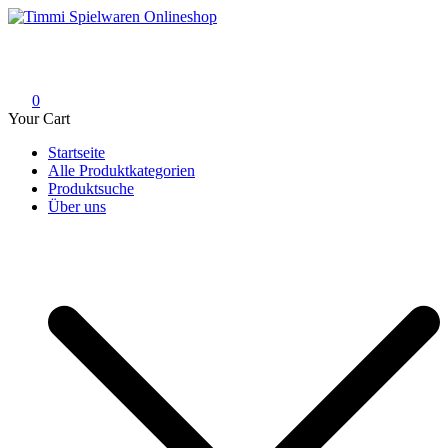
Skip
to
Timmi Spielwaren Onlineshop
Ihr Fachhändler für Spielwaren, Modellbau & RC, Babyartikel &
content
Trendartikel
0
Your Cart
Startseite
Alle Produktkategorien
Produktsuche
Über uns