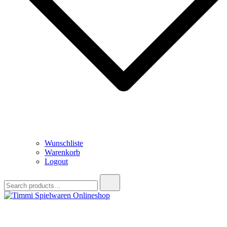
Wunschliste
Warenkorb
Logout
Search
for:
Timmi Spielwaren Onlineshop
Ihr Fachhändler für Spielwaren, Modellbau & RC, Babyartikel &
Trendartikel