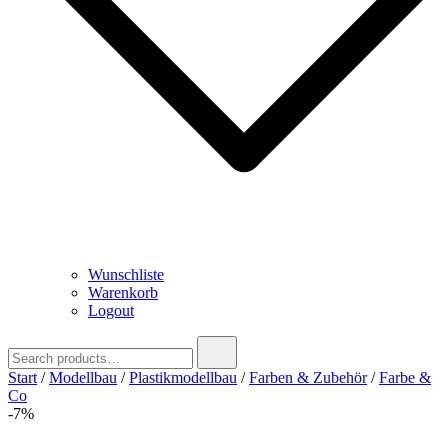
Wunschliste
Warenkorb
Logout
Search
for:
Start
/
Modellbau
/
Plastikmodellbau
/
Farben & Zubehör
/
Farbe &
Co
-7%