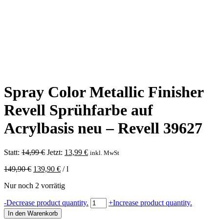
Spray Color Metallic Finisher
Revell Sprühfarbe auf
Acrylbasis neu – Revell 39627
Ursprünglicher
Aktueller
Statt:
14,99
€
Jetzt:
13,99
€
inkl. MwSt
Preis
Preis
149,90
€
139,90
€
/
l
war:
ist:
14,99 €
13,99 €.
Nur noch 2 vorrätig
Spray
-
Decrease product quantity.
+
Increase product quantity.
Color
In den Warenkorb