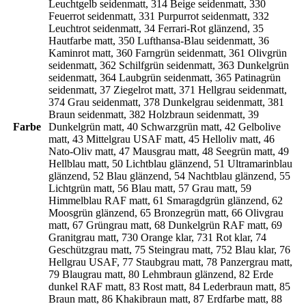
Leuchtgelb seidenmatt, 314 Beige seidenmatt, 330
Feuerrot seidenmatt, 331 Purpurrot seidenmatt, 332
Leuchtrot seidenmatt, 34 Ferrari-Rot glänzend, 35
Hautfarbe matt, 350 Lufthansa-Blau seidenmatt, 36
Kaminrot matt, 360 Farngrün seidenmatt, 361 Olivgrün
seidenmatt, 362 Schilfgrün seidenmatt, 363 Dunkelgrün
seidenmatt, 364 Laubgrün seidenmatt, 365 Patinagrün
seidenmatt, 37 Ziegelrot matt, 371 Hellgrau seidenmatt,
374 Grau seidenmatt, 378 Dunkelgrau seidenmatt, 381
Braun seidenmatt, 382 Holzbraun seidenmatt, 39
Farbe
Dunkelgrün matt, 40 Schwarzgrün matt, 42 Gelbolive
matt, 43 Mittelgrau USAF matt, 45 Helloliv matt, 46
Nato-Oliv matt, 47 Mausgrau matt, 48 Seegrün matt, 49
Hellblau matt, 50 Lichtblau glänzend, 51 Ultramarinblau
glänzend, 52 Blau glänzend, 54 Nachtblau glänzend, 55
Lichtgrün matt, 56 Blau matt, 57 Grau matt, 59
Himmelblau RAF matt, 61 Smaragdgrün glänzend, 62
Moosgrün glänzend, 65 Bronzegrün matt, 66 Olivgrau
matt, 67 Grüngrau matt, 68 Dunkelgrün RAF matt, 69
Granitgrau matt, 730 Orange klar, 731 Rot klar, 74
Geschützgrau matt, 75 Steingrau matt, 752 Blau klar, 76
Hellgrau USAF, 77 Staubgrau matt, 78 Panzergrau matt,
79 Blaugrau matt, 80 Lehmbraun glänzend, 82 Erde
dunkel RAF matt, 83 Rost matt, 84 Lederbraun matt, 85
Braun matt, 86 Khakibraun matt, 87 Erdfarbe matt, 88