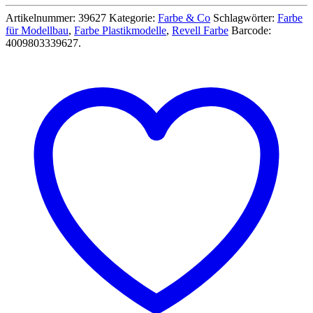
Metallic
Finisher
Artikelnummer:
39627
Kategorie:
Farbe & Co
Schlagwörter:
Farbe
Revell
für Modellbau
,
Farbe Plastikmodelle
,
Revell Farbe
Barcode:
Sprühfarbe
4009803339627
.
auf
Acrylbasis
neu
-
Revell
39627
Menge