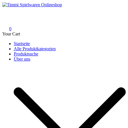
Skip
to
Timmi Spielwaren Onlineshop
Ihr Fachhändler für Spielwaren, Modellbau & RC, Babyartikel &
content
Trendartikel
0
Your Cart
Startseite
Alle Produktkategorien
Produktsuche
Über uns