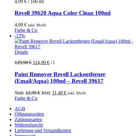
4,99
€
/
100
ml
Revell 39620 Aqua Color Clean 100ml
4,99
€
inkl. MwSt
Farbe & Co
-12%
Details
129,90
€
114,90
€
/
l
Paint Remover Revell Lackentferner
(Email/Aqua) 100ml – Revell 39617
Ursprünglicher
Aktueller
Statt:
12,99
€
Jetzt:
11,49
€
inkl. MwSt
Preis
Preis
Farbe & Co
war:
ist:
AGB
12,99 €
11,49 €.
Öffnungszeiten
Zahlungsarten
Widerrufsrecht
Lieferung und Versandkosten
Impressum