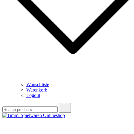
Wunschliste
Warenkorb
Logout
Search
for:
Timmi Spielwaren Onlineshop
Ihr Fachhändler für Spielwaren, Modellbau & RC, Babyartikel &
Trendartikel