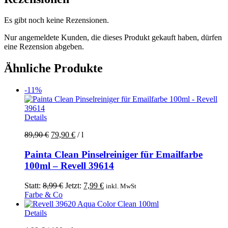
Es gibt noch keine Rezensionen.
Nur angemeldete Kunden, die dieses Produkt gekauft haben, dürfen
eine Rezension abgeben.
Ähnliche Produkte
-11%
Details
89,90
€
79,90
€
/
l
Painta Clean Pinselreiniger für Emailfarbe
100ml – Revell 39614
Ursprünglicher
Aktueller
Statt:
8,99
€
Jetzt:
7,99
€
inkl. MwSt
Preis
Preis
Farbe & Co
war:
ist:
8,99 €
7,99 €.
Details