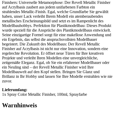
Finishers: Universelle Metamorphose: Der Revell Metallic Finisher
auf Acrylbasis zaubert aus jedem unifarbenen Farbton ein
strahlendes Metallic-Finish. Egal, welche Grundfarbe Sie gewählt
haben, unser Lack verleiht Ihrem Modell ein atemberaubendes
metallisches Erscheinungsbild und setzt es im Rampenlicht des
Modellbauhobbys. Perfektion für Plastikmodellbau: Dieses Produkt
wurde speziell für die Ansprüche des Plastikmodellbaus entwickelt.
Seine einzigartige Formel sorgt für eine makellose Anwendung und
ein Ergebnis, das selbst die anspruchsvollsten Modellbauer
begeistert. Die Zukunft des Modellbaus: Der Revell Metallic
Finisher auf Acrylbasis ist nicht nur eine Innovation, sondern eine
regelrechte Revolution. Er öffnet neue Türen für Ihre kreativen
Projekte und verleiht Ihren Modellen eine unvergleichliche,
zeitgemäße Eleganz. Egal, ob Sie ein erfahrener Modellbauer oder
ein Neuling sind – der Revell Metallic Finisher wird Ihre
Modellbauwelt auf den Kopf stellen. Bringen Sie Glanz und
Brillanz in Ihr Hobby und lassen Sie Ihre Modelle erstrahlen wie nie
zuvor.
Lieferumfang:
1x Spray Color Metallic Finisher, 100ml, Sprayfarbe
Warnhinweis