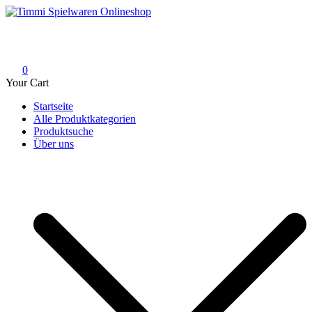
Skip
to
Timmi Spielwaren Onlineshop
Ihr Fachhändler für Spielwaren, Modellbau & RC, Babyartikel &
content
Trendartikel
0
Your Cart
Startseite
Alle Produktkategorien
Produktsuche
Über uns