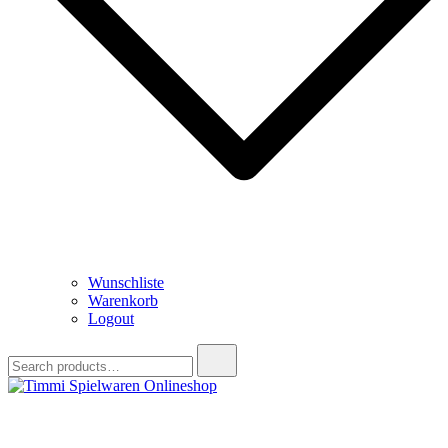
Wunschliste
Warenkorb
Logout
Search
for:
Timmi Spielwaren Onlineshop
Ihr Fachhändler für Spielwaren, Modellbau & RC, Babyartikel &
Trendartikel