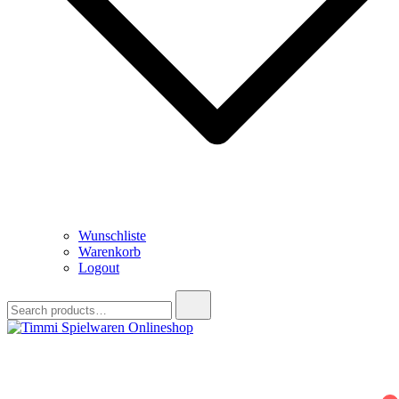
Wunschliste
Warenkorb
Logout
Search
for:
Timmi Spielwaren Onlineshop
Ihr Fachhändler für Spielwaren, Modellbau & RC, Babyartikel &
Trendartikel