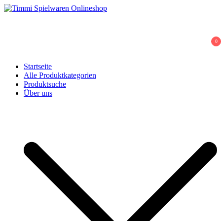
Skip
to
Timmi Spielwaren Onlineshop
Ihr Fachhändler für Spielwaren, Modellbau & RC, Babyartikel &
content
Trendartikel
0
Startseite
Alle Produktkategorien
Produktsuche
Über uns