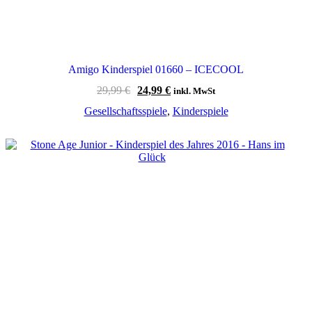
Amigo Kinderspiel 01660 – ICECOOL
Ursprünglicher
Aktueller
29,99
€
24,99
€
inkl. MwSt
Preis
Preis
Gesellschaftsspiele
,
Kinderspiele
war:
ist:
29,99 €
24,99 €.