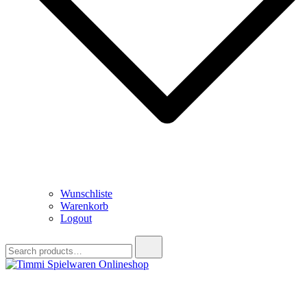
Wunschliste
Warenkorb
Logout
Search
for:
Timmi Spielwaren Onlineshop
Ihr Fachhändler für Spielwaren, Modellbau & RC, Babyartikel &
Trendartikel