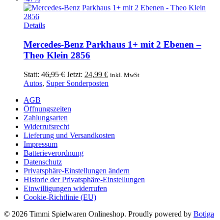
Optionen
17,99 €
7,99 €.
können
auf
Details
der
Produktseite
Mercedes-Benz Parkhaus 1+ mit 2 Ebenen –
gewählt
Theo Klein 2856
werden
Ursprünglicher
Aktueller
Statt:
46,95
€
Jetzt:
24,99
€
inkl. MwSt
Preis
Preis
Autos
,
Super Sonderposten
war:
ist:
AGB
46,95 €
24,99 €.
Öffnungszeiten
Zahlungsarten
Widerrufsrecht
Lieferung und Versandkosten
Impressum
Batterieverordnung
Datenschutz
Privatsphäre-Einstellungen ändern
Historie der Privatsphäre-Einstellungen
Einwilligungen widerrufen
Cookie-Richtlinie (EU)
© 2026 Timmi Spielwaren Onlineshop. Proudly powered by
Botiga