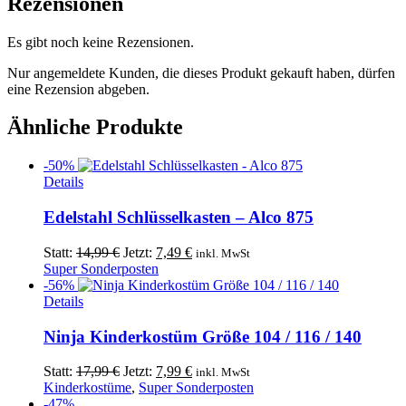
Rezensionen
Es gibt noch keine Rezensionen.
Nur angemeldete Kunden, die dieses Produkt gekauft haben, dürfen
eine Rezension abgeben.
Ähnliche Produkte
-50%
Details
Edelstahl Schlüsselkasten – Alco 875
Ursprünglicher
Aktueller
Statt:
14,99
€
Jetzt:
7,49
€
inkl. MwSt
Preis
Preis
Super Sonderposten
war:
ist:
-56%
Dieses
14,99 €
7,49 €.
Details
Produkt
weist
Ninja Kinderkostüm Größe 104 / 116 / 140
mehrere
Varianten
Ursprünglicher
Aktueller
Statt:
17,99
€
Jetzt:
7,99
€
inkl. MwSt
auf.
Preis
Preis
Kinderkostüme
,
Super Sonderposten
Die
war:
ist:
-47%