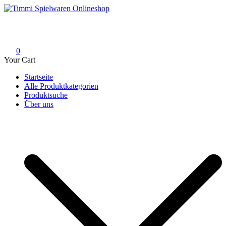
Skip
to
Timmi Spielwaren Onlineshop
Ihr Fachhändler für Spielwaren, Modellbau & RC, Babyartikel &
content
Trendartikel
0
Your Cart
Startseite
Alle Produktkategorien
Produktsuche
Über uns