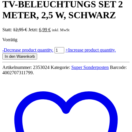
TV-BELEUCHTUNGS SET 2
METER, 2,5 W, SCHWARZ
Ursprünglicher
Aktueller
Statt:
12,95
€
Jetzt:
6,99
€
inkl. MwSt
Preis
Preis
Vorrätig
war:
ist:
12,95 €
6,99 €.
TV-
-
Decrease product quantity.
+
Increase product quantity.
BELEUCHTUNGS
In den Warenkorb
SET
2
Artikelnummer:
2353024
Kategorie:
Super Sonderposten
Barcode:
METER,
4002707311799
.
2,5
W,
SCHWARZ
Menge