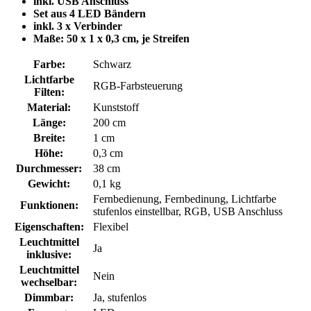
inkl. USB Anschluss
Set aus 4 LED Bändern
inkl. 3 x Verbinder
Maße: 50 x 1 x 0,3 cm, je Streifen
Farbe:
Schwarz
Lichtfarbe
RGB-Farbsteuerung
Filten:
Material:
Kunststoff
Länge:
200 cm
Breite:
1 cm
Höhe:
0,3 cm
Durchmesser:
38 cm
Gewicht:
0,1 kg
Fernbedienung, Fernbedinung, Lichtfarbe
Funktionen:
stufenlos einstellbar, RGB, USB Anschluss
Eigenschaften:
Flexibel
Leuchtmittel
Ja
inklusive:
Leuchtmittel
Nein
wechselbar:
Dimmbar:
Ja, stufenlos