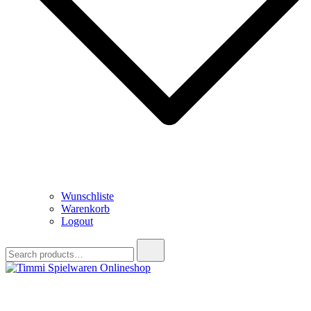
Wunschliste
Warenkorb
Logout
Search
for:
Timmi Spielwaren Onlineshop
Ihr Fachhändler für Spielwaren, Modellbau & RC, Babyartikel &
Trendartikel