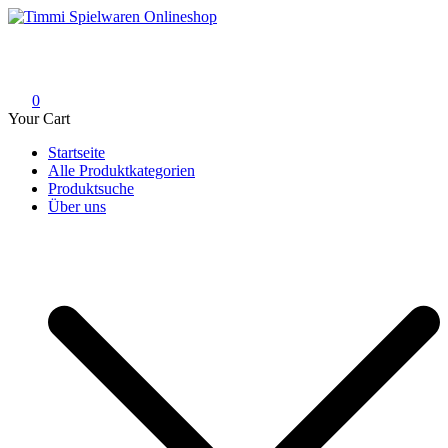
Skip
to
Timmi Spielwaren Onlineshop
Ihr Fachhändler für Spielwaren, Modellbau & RC, Babyartikel &
content
Trendartikel
0
Your Cart
Startseite
Alle Produktkategorien
Produktsuche
Über uns