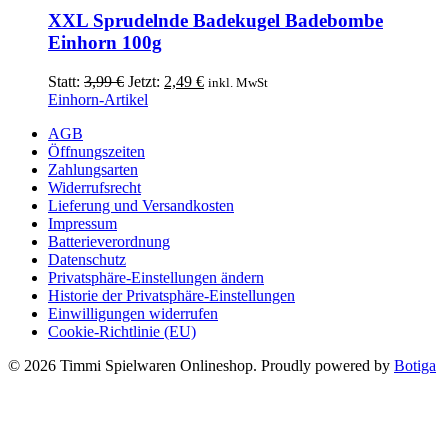
XXL Sprudelnde Badekugel Badebombe
Einhorn 100g
Ursprünglicher
Aktueller
Statt:
3,99
€
Jetzt:
2,49
€
inkl. MwSt
Preis
Preis
Einhorn-Artikel
war:
ist:
AGB
3,99 €
2,49 €.
Öffnungszeiten
Zahlungsarten
Widerrufsrecht
Lieferung und Versandkosten
Impressum
Batterieverordnung
Datenschutz
Privatsphäre-Einstellungen ändern
Historie der Privatsphäre-Einstellungen
Einwilligungen widerrufen
Cookie-Richtlinie (EU)
© 2026 Timmi Spielwaren Onlineshop. Proudly powered by
Botiga