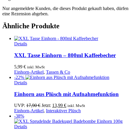
Nur angemeldete Kunden, die dieses Produkt gekauft haben, dürfen
eine Rezension abgeben.
Ähnliche Produkte
Dieses
Details
Produkt
weist
XXL Tasse Einhorn – 800ml Kaffeebecher
mehrere
Varianten
5,99
€
inkl. MwSt
auf.
Einhorn-Artikel
,
Tassen & Co
Die
-22%
Optionen
Details
können
auf
Einhorn aus Plüsch mit Aufnahmefunktion
der
Produktseite
Ursprünglicher
Aktueller
UVP:
17,90
€
Jetzt:
13,99
€
inkl. MwSt
gewählt
Preis
Preis
Einhorn-Artikel
,
Interaktiver Plüsch
werden
war:
ist:
-38%
17,90 €
13,99 €.
Details