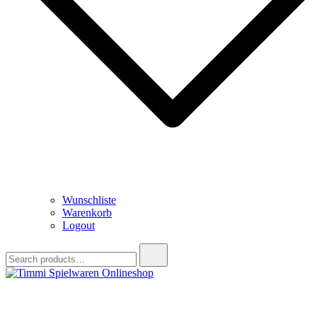
Wunschliste
Warenkorb
Logout
Search
for:
Timmi Spielwaren Onlineshop
Ihr Fachhändler für Spielwaren, Modellbau & RC, Babyartikel &
Trendartikel