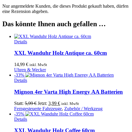
Nur angemeldete Kunden, die dieses Produkt gekauft haben, dürfen
eine Rezension abgeben.
Das könnte Ihnen auch gefallen …
Details
XXL Wanduhr Holz Antique ca. 60cm
14,99
€
inkl. MwSt
Uhren & Wecker
-33%
Details
Mignon 4er Varta High Energy AA Batterien
Ursprünglicher
Aktueller
Statt:
5,99
€
Jetzt:
3,99
€
inkl. MwSt
Preis
Preis
Ferngesteuerte Fahrzeuge
,
Zubehör / Werkzeug
war:
ist:
-35%
5,99 €
3,99 €.
Details
XXL Wanduhr Holz Coffee 60cm