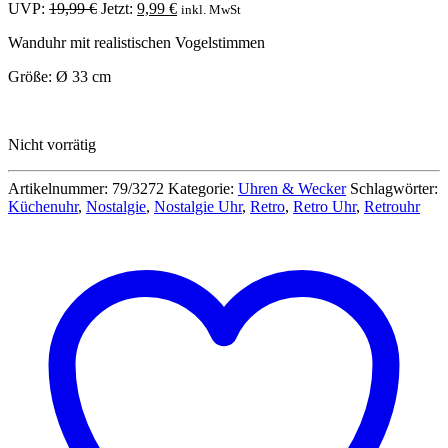
Ursprünglicher
Aktueller
UVP:
19,99
€
Jetzt:
9,99
€
inkl. MwSt
Preis
Preis
Wanduhr mit realistischen Vogelstimmen
war:
ist:
19,99 €
9,99 €.
Größe: Ø 33 cm
Nicht vorrätig
Artikelnummer:
79/3272
Kategorie:
Uhren & Wecker
Schlagwörter:
Küchenuhr
,
Nostalgie
,
Nostalgie Uhr
,
Retro
,
Retro Uhr
,
Retrouhr