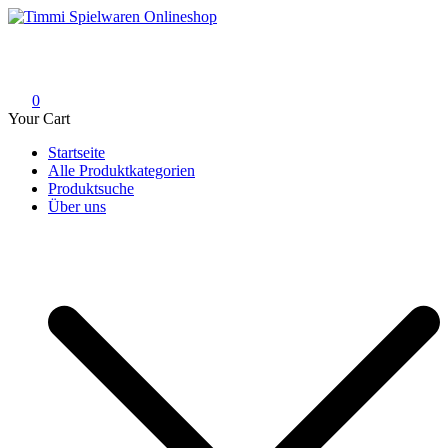
Skip
to
Timmi Spielwaren Onlineshop
Ihr Fachhändler für Spielwaren, Modellbau & RC, Babyartikel &
content
Trendartikel
0
Your Cart
Startseite
Alle Produktkategorien
Produktsuche
Über uns