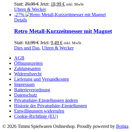
Ursprünglicher
Aktueller
Statt:
29,99
€
Jetzt:
18,99
€
inkl. MwSt
Preis
Preis
Uhren & Wecker
war:
ist:
-27%
Dieses
29,99 €
18,99 €.
Details
Produkt
weist
Retro Metall-Kurzzeitmesser mit Magnet
mehrere
Varianten
Ursprünglicher
Aktueller
Statt:
12,99
€
Jetzt:
9,49
€
inkl. MwSt
auf.
Preis
Preis
Dies und Das
,
Uhren & Wecker
Die
war:
ist:
Optionen
AGB
12,99 €
9,49 €.
können
Öffnungszeiten
auf
Zahlungsarten
der
Widerrufsrecht
Produktseite
Lieferung und Versandkosten
gewählt
Impressum
werden
Batterieverordnung
Datenschutz
Privatsphäre-Einstellungen ändern
Historie der Privatsphäre-Einstellungen
Einwilligungen widerrufen
Cookie-Richtlinie (EU)
© 2026 Timmi Spielwaren Onlineshop. Proudly powered by
Botiga