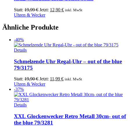
Ursprünglicher
Aktueller
Statt:
19,99
€
Jetzt:
12,90
€
inkl. MwSt
Preis
Preis
Uhren & Wecker
war:
ist:
19,99 €
12,90 €.
Ähnliche Produkte
-40%
Details
Schmelzende Uhr Regal-Uhr – out of the blue
79/3175
Ursprünglicher
Aktueller
Statt:
19,90
€
Jetzt:
11,99
€
inkl. MwSt
Preis
Preis
Uhren & Wecker
war:
ist:
-37%
19,90 €
11,99 €.
Details
XXL Glockenwecker Retro Metall 30cm- out of
the blue 79/3281