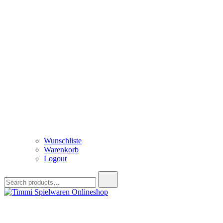
Wunschliste
Warenkorb
Logout
Search
for:
Timmi Spielwaren Onlineshop
Ihr Fachhändler für Spielwaren, Modellbau & RC, Babyartikel & Tren