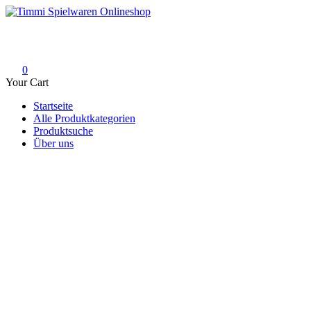
Skip
to
Timmi Spielwaren Onlineshop
Ihr Fachhändler für Spielwaren, Modellbau & RC, Babyartikel & Tren
content
0
Your Cart
Startseite
Alle Produktkategorien
Produktsuche
Über uns