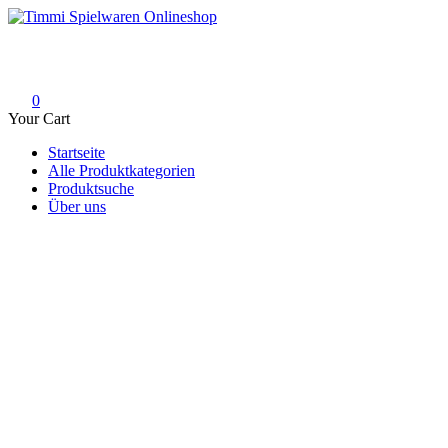
Skip
to
Timmi Spielwaren Onlineshop
Ihr Fachhändler für Spielwaren, Modellbau & RC, Babyartikel & Tren
content
0
Your Cart
Startseite
Alle Produktkategorien
Produktsuche
Über uns