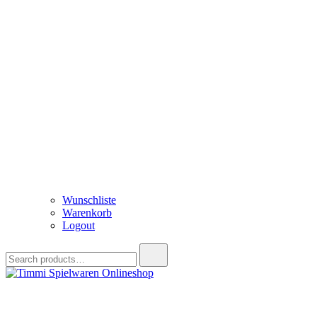
Wunschliste
Warenkorb
Logout
Search
for:
Timmi Spielwaren Onlineshop
Ihr Fachhändler für Spielwaren, Modellbau & RC, Babyartikel & Tren