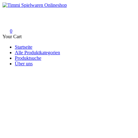
Skip
to
Timmi Spielwaren Onlineshop
Ihr Fachhändler für Spielwaren, Modellbau & RC, Babyartikel & Tren
content
0
Your Cart
Startseite
Alle Produktkategorien
Produktsuche
Über uns