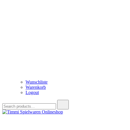
Wunschliste
Warenkorb
Logout
Search
for:
Timmi Spielwaren Onlineshop
Ihr Fachhändler für Spielwaren, Modellbau & RC, Babyartikel & Tren