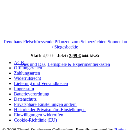
Trendhaus Fleischfressende Pflanzen zum Selberzüchten Sonnentau
/ Siegesbeckie
Ursprünglicher
Aktueller
Statt:
4,99
€
Jetzt:
2,99
€
inkl. MwSt
Preis
Preis
AGB
Dies und Das
,
Lernspiele & Experimentierkästen
war:
ist:
Öffnungszeiten
4,99 €
2,99 €.
Zahlungsarten
Widerrufsrecht
Lieferung und Versandkosten
Impressum
Batterieverordnung
Datenschutz
Privatsphäre-Einstellungen ändern
Historie der Privatsphäre-Einstellungen
Einwilligungen widerrufen
Cookie-Richtlinie (EU)
© 2026 Timmi Spielwaren Onlineshop. Proudly powered by
Botiga