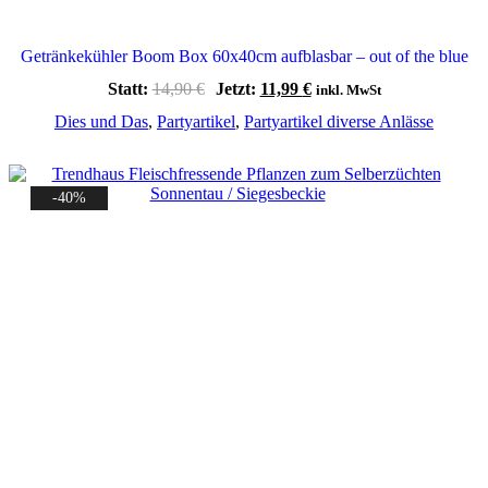
Getränkekühler Boom Box 60x40cm aufblasbar – out of the blue
Ursprünglicher
Aktueller
Statt:
14,90
€
Jetzt:
11,99
€
inkl. MwSt
Preis
Preis
Dies und Das
,
Partyartikel
,
Partyartikel diverse Anlässe
war:
ist:
14,90 €
11,99 €.
-40%