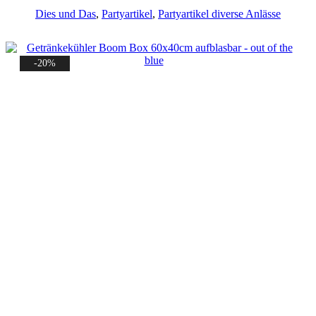
Preis
Preis
Dies und Das
,
Partyartikel
,
Partyartikel diverse Anlässe
war:
ist:
9,99 €
7,99 €.
-20%