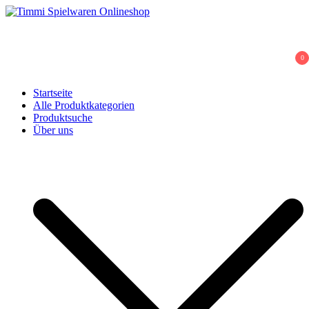
Skip
to
Timmi Spielwaren Onlineshop
Ihr Fachhändler für Spielwaren, Modellbau & RC, Babyartikel &
content
Trendartikel
0
Startseite
Alle Produktkategorien
Produktsuche
Über uns