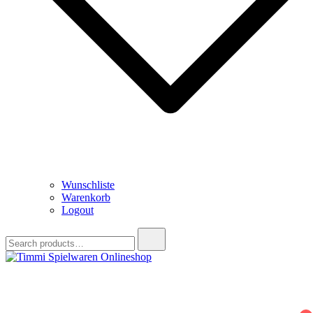
Wunschliste
Warenkorb
Logout
Search
for:
Timmi Spielwaren Onlineshop
Ihr Fachhändler für Spielwaren, Modellbau & RC, Babyartikel &
Trendartikel