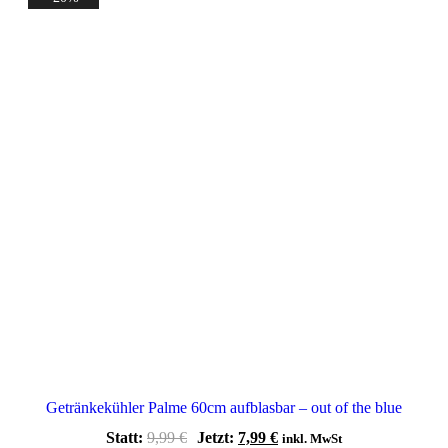
Getränkekühler Palme 60cm aufblasbar – out of the blue
Ursprünglicher
Aktueller
Statt:
9,99
€
Jetzt:
7,99
€
inkl. MwSt