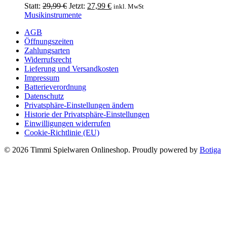
Ursprünglicher
Aktueller
Statt:
29,99
€
Jetzt:
27,99
€
inkl. MwSt
Preis
Preis
Musikinstrumente
war:
ist:
AGB
29,99 €
27,99 €.
Öffnungszeiten
Zahlungsarten
Widerrufsrecht
Lieferung und Versandkosten
Impressum
Batterieverordnung
Datenschutz
Privatsphäre-Einstellungen ändern
Historie der Privatsphäre-Einstellungen
Einwilligungen widerrufen
Cookie-Richtlinie (EU)
© 2026 Timmi Spielwaren Onlineshop. Proudly powered by
Botiga