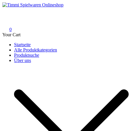
Skip
to
Timmi Spielwaren Onlineshop
Ihr Fachhändler für Spielwaren, Modellbau & RC, Babyartikel &
content
Trendartikel
0
Your Cart
Startseite
Alle Produktkategorien
Produktsuche
Über uns