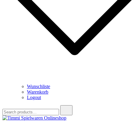
Wunschliste
Warenkorb
Logout
Search
for:
Timmi Spielwaren Onlineshop
Ihr Fachhändler für Spielwaren, Modellbau & RC, Babyartikel &
Trendartikel