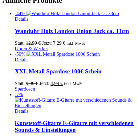
Ähnliche Produkte
-44%
Details
Wanduhr Holz London Union Jack ca. 33cm
Ursprünglicher
Aktueller
Statt:
12,99
€
Jetzt:
7,29
€
inkl. MwSt
Preis
Preis
Uhren & Wecker
war:
ist:
-50%
12,99 €
7,29 €.
Details
XXL Metall Spardose 100€ Schein
Ursprünglicher
Aktueller
Statt:
9,99
€
Jetzt:
4,99
€
inkl. MwSt
Preis
Preis
Spardosen
war:
ist:
-7%
9,99 €
4,99 €.
Details
Kunststoff-Gitarre E-Gitarre mit verschiedenen
Sounds & Einstellungen