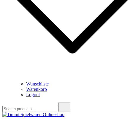
Wunschliste
Warenkorb
Logout
Search
for:
Timmi Spielwaren Onlineshop
Ihr Fachhändler für Spielwaren, Modellbau & RC, Babyartikel &
Trendartikel