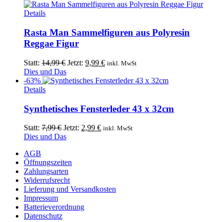
4,99 €
2,99 €.
auf
Dieses
Details
der
Produkt
Produktseite
weist
Rasta Man Sammelfiguren aus Polyresin
gewählt
mehrere
Reggae Figur
werden
Varianten
auf.
Ursprünglicher
Aktueller
Statt:
14,99
€
Jetzt:
9,99
€
inkl. MwSt
Die
Preis
Preis
Dies und Das
Optionen
war:
ist:
-63%
können
14,99 €
9,99 €.
Details
auf
der
Synthetisches Fensterleder 43 x 32cm
Produktseite
gewählt
Ursprünglicher
Aktueller
Statt:
7,99
€
Jetzt:
2,99
€
inkl. MwSt
werden
Preis
Preis
Dies und Das
war:
ist:
AGB
7,99 €
2,99 €.
Öffnungszeiten
Zahlungsarten
Widerrufsrecht
Lieferung und Versandkosten
Impressum
Batterieverordnung
Datenschutz