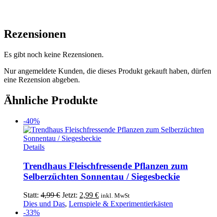
Rezensionen
Es gibt noch keine Rezensionen.
Nur angemeldete Kunden, die dieses Produkt gekauft haben, dürfen
eine Rezension abgeben.
Ähnliche Produkte
-40%
Dieses
Details
Produkt
weist
Trendhaus Fleischfressende Pflanzen zum
mehrere
Selberzüchten Sonnentau / Siegesbeckie
Varianten
auf.
Ursprünglicher
Aktueller
Statt:
4,99
€
Jetzt:
2,99
€
inkl. MwSt
Die
Preis
Preis
Dies und Das
,
Lernspiele & Experimentierkästen
Optionen
war:
ist:
-33%
können