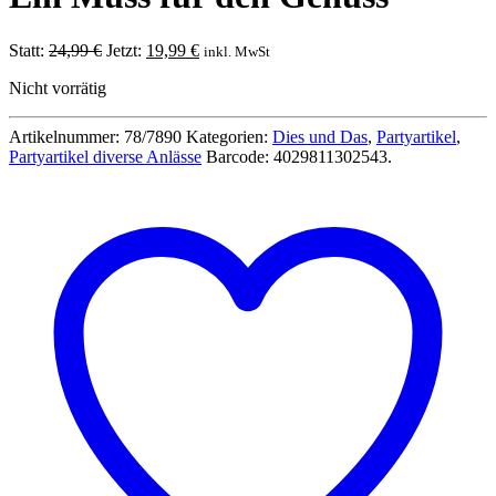
Ursprünglicher
Aktueller
Statt:
24,99
€
Jetzt:
19,99
€
inkl. MwSt
Preis
Preis
Nicht vorrätig
war:
ist:
24,99 €
19,99 €.
Artikelnummer:
78/7890
Kategorien:
Dies und Das
,
Partyartikel
,
Partyartikel diverse Anlässe
Barcode:
4029811302543
.