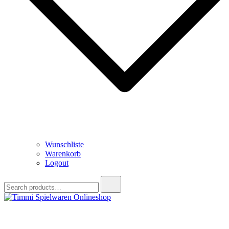
Wunschliste
Warenkorb
Logout
Search
for:
Timmi Spielwaren Onlineshop
Ihr Fachhändler für Spielwaren, Modellbau & RC, Babyartikel &
Trendartikel