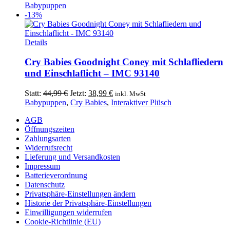
Babypuppen
-13%
Details
Cry Babies Goodnight Coney mit Schlafliedern
und Einschlaflicht – IMC 93140
Ursprünglicher
Aktueller
Statt:
44,99
€
Jetzt:
38,99
€
inkl. MwSt
Preis
Preis
Babypuppen
,
Cry Babies
,
Interaktiver Plüsch
war:
ist:
AGB
44,99 €
38,99 €.
Öffnungszeiten
Zahlungsarten
Widerrufsrecht
Lieferung und Versandkosten
Impressum
Batterieverordnung
Datenschutz
Privatsphäre-Einstellungen ändern
Historie der Privatsphäre-Einstellungen
Einwilligungen widerrufen
Cookie-Richtlinie (EU)