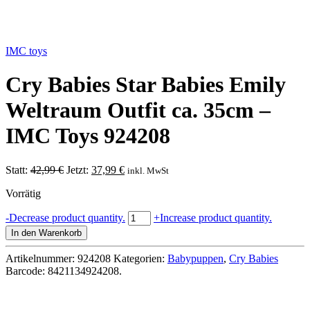
IMC toys
Cry Babies Star Babies Emily
Weltraum Outfit ca. 35cm –
IMC Toys 924208
Ursprünglicher
Aktueller
Statt:
42,99
€
Jetzt:
37,99
€
inkl. MwSt
Preis
Preis
Vorrätig
war:
ist:
42,99 €
37,99 €.
Cry
-
Decrease product quantity.
+
Increase product quantity.
Babies
In den Warenkorb
Star
Babies
Artikelnummer:
924208
Kategorien:
Babypuppen
,
Cry Babies
Emily
Barcode:
8421134924208
.
Weltraum
Outfit
ca.