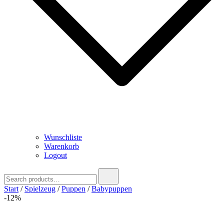
Wunschliste
Warenkorb
Logout
Search
for:
Start
/
Spielzeug
/
Puppen
/
Babypuppen
-12%