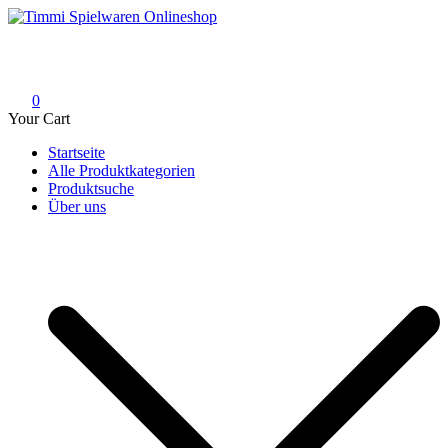
Skip
to
Timmi Spielwaren Onlineshop
Ihr Fachhändler für Spielwaren, Modellbau & RC, Babyartikel &
content
Trendartikel
0
Your Cart
Startseite
Alle Produktkategorien
Produktsuche
Über uns