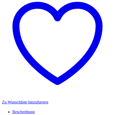
35cm
-
IMC
Toys
924208
Menge
Zu Wunschliste hinzufuegen
Beschreibung