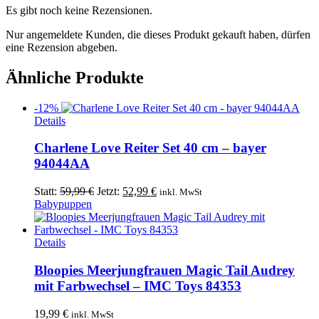
Es gibt noch keine Rezensionen.
Nur angemeldete Kunden, die dieses Produkt gekauft haben, dürfen
eine Rezension abgeben.
Ähnliche Produkte
-12%
Details
Charlene Love Reiter Set 40 cm – bayer
94044AA
Ursprünglicher
Aktueller
Statt:
59,99
€
Jetzt:
52,99
€
inkl. MwSt
Preis
Preis
Babypuppen
war:
ist:
59,99 €
52,99 €.
Details
Bloopies Meerjungfrauen Magic Tail Audrey
mit Farbwechsel – IMC Toys 84353
19,99
€
inkl. MwSt