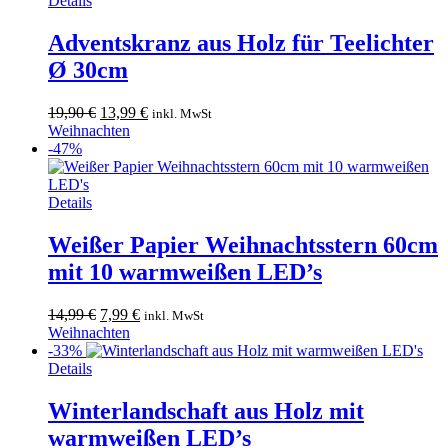
Details
Adventskranz aus Holz für Teelichter
Ø 30cm
Ursprünglicher
Aktueller
19,90
€
13,99
€
inkl. MwSt
Preis
Preis
Weihnachten
war:
ist:
-47%
19,90 €
13,99 €.
Dieses
Details
Produkt
weist
Weißer Papier Weihnachtsstern 60cm
mehrere
mit 10 warmweißen LED’s
Varianten
auf.
Die
Ursprünglicher
Aktueller
14,99
€
7,99
€
inkl. MwSt
Optionen
Preis
Preis
Weihnachten
können
war:
ist:
-33%
auf
Dieses
14,99 €
7,99 €.
Details
der
Produkt
Produktseite
weist
Winterlandschaft aus Holz mit
gewählt
mehrere
warmweißen LED’s
werden
Varianten