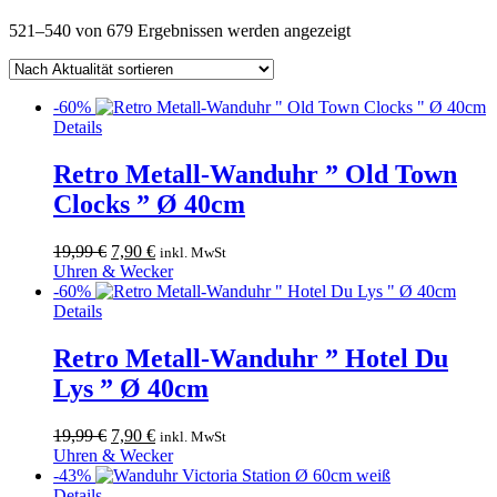
Nach
521–540 von 679 Ergebnissen werden angezeigt
Aktualität
sortiert
-60%
Details
Retro Metall-Wanduhr ” Old Town
Clocks ” Ø 40cm
Ursprünglicher
Aktueller
19,99
€
7,90
€
inkl. MwSt
Preis
Preis
Uhren & Wecker
war:
ist:
-60%
19,99 €
7,90 €.
Details
Retro Metall-Wanduhr ” Hotel Du
Lys ” Ø 40cm
Ursprünglicher
Aktueller
19,99
€
7,90
€
inkl. MwSt
Preis
Preis
Uhren & Wecker
war:
ist:
-43%
19,99 €
7,90 €.
Details