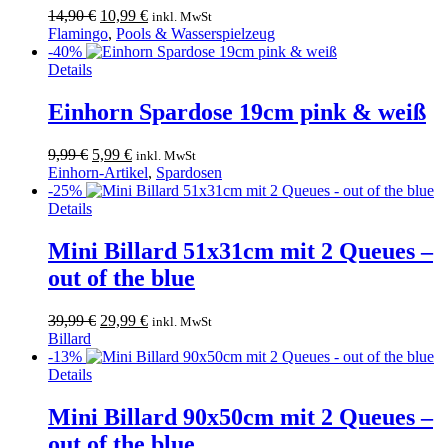
Ursprünglicher
Aktueller
14,90
€
10,99
€
inkl. MwSt
Preis
Preis
Flamingo
,
Pools & Wasserspielzeug
war:
ist:
-40%
Dieses
14,90 €
10,99 €.
Details
Produkt
weist
Einhorn Spardose 19cm pink & weiß
mehrere
Varianten
Ursprünglicher
Aktueller
9,99
€
5,99
€
inkl. MwSt
auf.
Preis
Preis
Einhorn-Artikel
,
Spardosen
Die
war:
ist:
-25%
Optionen
9,99 €
5,99 €.
Details
können
auf
Mini Billard 51x31cm mit 2 Queues –
der
Produktseite
out of the blue
gewählt
werden
Ursprünglicher
Aktueller
39,99
€
29,99
€
inkl. MwSt
Preis
Preis
Billard
war:
ist:
-13%
39,99 €
29,99 €.
Details
Mini Billard 90x50cm mit 2 Queues –
out of the blue