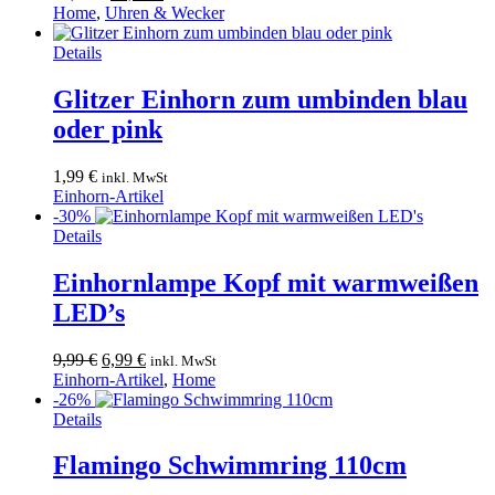
Optionen
Preis
Preis
Home
,
Uhren & Wecker
können
war:
ist:
auf
Dieses
34,99 €
19,90 €.
Details
der
Produkt
Produktseite
weist
Glitzer Einhorn zum umbinden blau
gewählt
mehrere
oder pink
werden
Varianten
auf.
Die
1,99
€
inkl. MwSt
Optionen
Einhorn-Artikel
können
-30%
auf
Dieses
Details
der
Produkt
Produktseite
weist
Einhornlampe Kopf mit warmweißen
gewählt
mehrere
LED’s
werden
Varianten
auf.
Die
Ursprünglicher
Aktueller
9,99
€
6,99
€
inkl. MwSt
Optionen
Preis
Preis
Einhorn-Artikel
,
Home
können
war:
ist:
-26%
auf
9,99 €
6,99 €.
Details
der
Produktseite
Flamingo Schwimmring 110cm
gewählt
werden