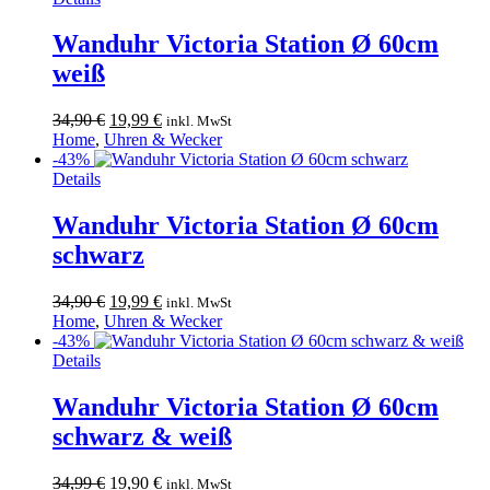
Wanduhr Victoria Station Ø 60cm
weiß
Ursprünglicher
Aktueller
34,90
€
19,99
€
inkl. MwSt
Preis
Preis
Home
,
Uhren & Wecker
war:
ist:
-43%
34,90 €
19,99 €.
Details
Wanduhr Victoria Station Ø 60cm
schwarz
Ursprünglicher
Aktueller
34,90
€
19,99
€
inkl. MwSt
Preis
Preis
Home
,
Uhren & Wecker
war:
ist:
-43%
Dieses
34,90 €
19,99 €.
Details
Produkt
weist
Wanduhr Victoria Station Ø 60cm
mehrere
schwarz & weiß
Varianten
auf.
Die
Ursprünglicher
Aktueller
34,99
€
19,90
€
inkl. MwSt