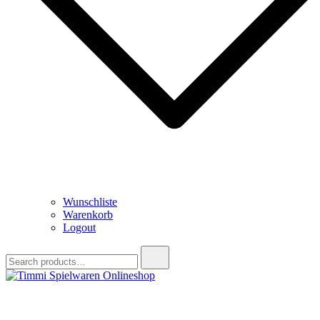
Wunschliste
Warenkorb
Logout
Search
for:
Timmi Spielwaren Onlineshop
Ihr Fachhändler für Spielwaren, Modellbau & RC, Babyartikel &
Trendartikel