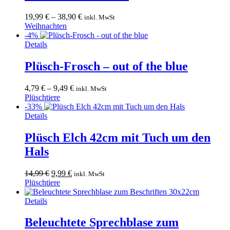
auf.
Die
19,99
€
–
38,90
€
inkl. MwSt
Optionen
Weihnachten
können
-4%
auf
Dieses
Details
der
Produkt
Produktseite
weist
Plüsch-Frosch – out of the blue
gewählt
mehrere
werden
Varianten
4,79
€
–
9,49
€
inkl. MwSt
auf.
Plüschtiere
Die
-33%
Optionen
Details
können
auf
Plüsch Elch 42cm mit Tuch um den
der
Produktseite
Hals
gewählt
werden
Ursprünglicher
Aktueller
14,99
€
9,99
€
inkl. MwSt
Preis
Preis
Plüschtiere
war:
ist:
14,99 €
9,99 €.
Details
Beleuchtete Sprechblase zum