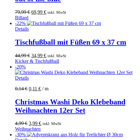
Ursprünglicher
Aktueller
79,99
€
69,99
€
inkl. MwSt
Preis
Preis
Billard
war:
ist:
-22%
79,99 €
69,99 €.
Details
Tischfußball mit Füßen 69 x 37 cm
Ursprünglicher
Aktueller
44,99
€
34,99
€
inkl. MwSt
Preis
Preis
Kicker & Tischfußball
war:
ist:
-20%
44,99 €
34,99 €.
Details
0,14
€
0,11
€
/
m
Christmas Washi Deko Klebeband
Weihnachten 12er Set
Ursprünglicher
Aktueller
4,99
€
3,99
€
inkl. MwSt
Preis
Preis
Weihnachten
war:
ist:
-30%
4,99 €
3,99 €.