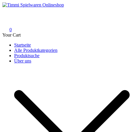
Skip
to
Timmi Spielwaren Onlineshop
Ihr Fachhändler für Spielwaren, Modellbau & RC, Babyartikel &
content
Trendartikel
0
Your Cart
Startseite
Alle Produktkategorien
Produktsuche
Über uns