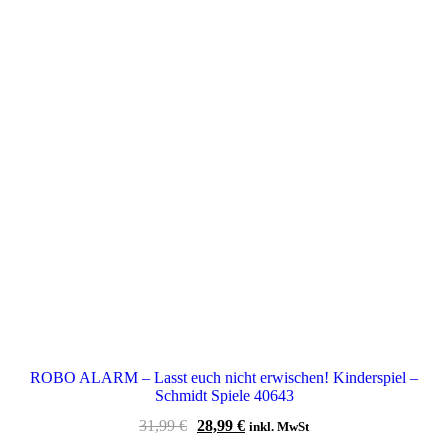
ROBO ALARM – Lasst euch nicht erwischen! Kinderspiel –
Schmidt Spiele 40643
Ursprünglicher
Aktueller
31,99
€
28,99
€
inkl. MwSt
Preis
Preis