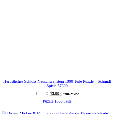
Herbstliches Schloss Neuschwanstein 1000 Teile Puzzle – Schmidt
Spiele 57390
Ursprünglicher
Aktueller
15,99
€
13,99
€
inkl. MwSt
Preis
Preis
Puzzle 1000 Teile
war:
ist:
15,99 €
13,99 €.