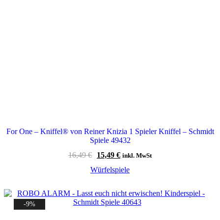
For One – Kniffel® von Reiner Knizia 1 Spieler Kniffel – Schmidt
Spiele 49432
Ursprünglicher
Aktueller
16,49
€
15,49
€
inkl. MwSt
Preis
Preis
Würfelspiele
war:
ist:
16,49 €
15,49 €.
-9%