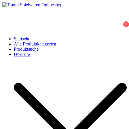
Skip
to
Timmi Spielwaren Onlineshop
Ihr Fachhändler für Spielwaren, Modellbau & RC, Babyartikel &
content
Trendartikel
0
Startseite
Alle Produktkategorien
Produktsuche
Über uns