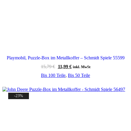
Playmobil, Puzzle-Box im Metallkoffer – Schmidt Spiele 55599
Ursprünglicher
Aktueller
15,79
€
11,99
€
inkl. MwSt
Preis
Preis
Bis 100 Teile
,
Bis 50 Teile
war:
ist:
15,79 €
11,99 €.
-23%