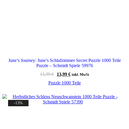
June’s Journey: June’s Schlafzimmer Secret Puzzle 1000 Teile
Puzzle – Schmidt Spiele 59976
Ursprünglicher
Aktueller
15,99
€
13,99
€
inkl. MwSt
Preis
Preis
Puzzle 1000 Teile
war:
ist:
15,99 €
13,99 €.
-13%