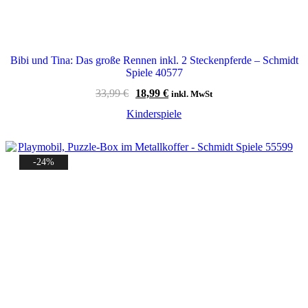
Bibi und Tina: Das große Rennen inkl. 2 Steckenpferde – Schmidt
Spiele 40577
Ursprünglicher
Aktueller
33,99
€
18,99
€
inkl. MwSt
Preis
Preis
Kinderspiele
war:
ist:
33,99 €
18,99 €.
-24%