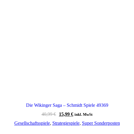
Die Wikinger Saga – Schmidt Spiele 49369
Ursprünglicher
Aktueller
40,99
€
15,99
€
inkl. MwSt
Preis
Preis
Gesellschaftsspiele
,
Strategiespiele
,
Super Sonderposten
war:
ist:
40,99 €
15,99 €.