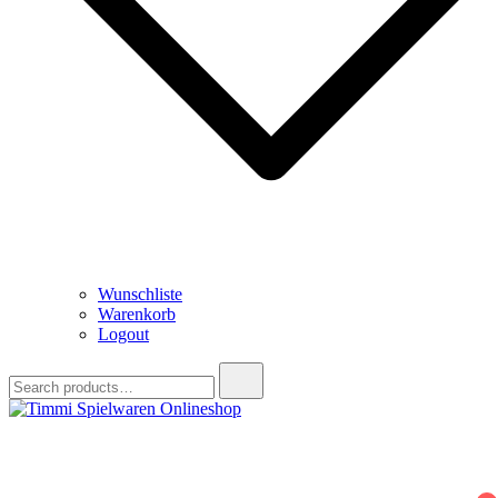
Wunschliste
Warenkorb
Logout
Search
for:
Timmi Spielwaren Onlineshop
Ihr Fachhändler für Spielwaren, Modellbau & RC, Babyartikel &
Trendartikel