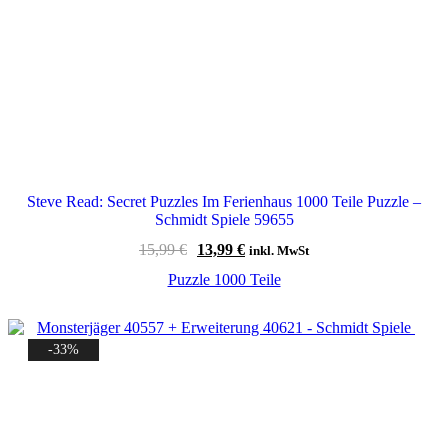
Steve Read: Secret Puzzles Im Ferienhaus 1000 Teile Puzzle –
Schmidt Spiele 59655
Ursprünglicher
Aktueller
15,99
€
13,99
€
inkl. MwSt
Preis
Preis
Puzzle 1000 Teile
war:
ist:
15,99 €
13,99 €.
-33%