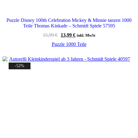
Puzzle Disney 100th Celebration Mickey & Minnie tanzen 1000
Teile Thomas Kinkade – Schmidt Spiele 57595
Ursprünglicher
Aktueller
15,99
€
13,99
€
inkl. MwSt
Preis
Preis
Puzzle 1000 Teile
war:
ist:
15,99 €
13,99 €.
-52%