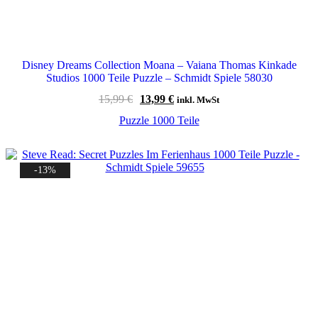
Disney Dreams Collection Moana – Vaiana Thomas Kinkade
Studios 1000 Teile Puzzle – Schmidt Spiele 58030
Ursprünglicher
Aktueller
15,99
€
13,99
€
inkl. MwSt
Preis
Preis
Puzzle 1000 Teile
war:
ist:
15,99 €
13,99 €.
-13%