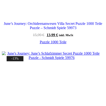
June’s Journey: Orchideenanwesen Villa Secret Puzzle 1000 Teile
Puzzle – Schmidt Spiele 59973
Ursprünglicher
Aktueller
15,99
€
13,99
€
inkl. MwSt
Preis
Preis
Puzzle 1000 Teile
war:
ist:
15,99 €
13,99 €.
-13%