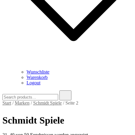
Wunschliste
Warenkorb
Logout
Search
for:
Start
/
Marken
/
Schmidt Spiele
/ Seite 2
Schmidt Spiele
Nach
21–40 von 50 Ergebnissen werden angezeigt