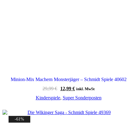
Minion-Mix Machern Monsterjäger – Schmidt Spiele 40602
Ursprünglicher
Aktueller
29,99
€
12,99
€
inkl. MwSt
Preis
Preis
Kinderspiele
,
Super Sonderposten
war:
ist:
29,99 €
12,99 €.
-61%