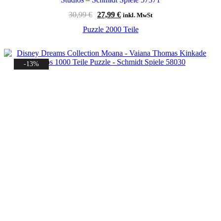
Ursprünglicher
Aktueller
30,99
€
27,99
€
inkl. MwSt
Preis
Preis
Puzzle 2000 Teile
war:
ist:
30,99 €
27,99 €.
-13%