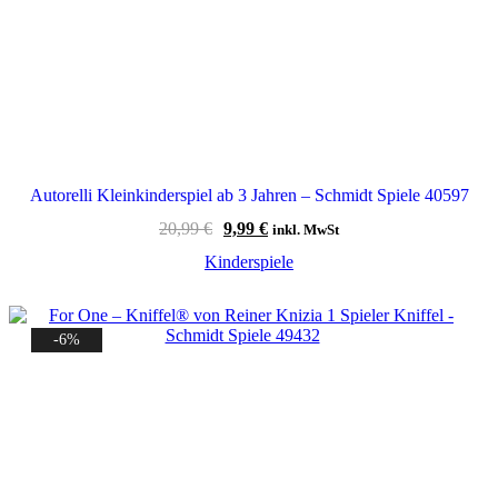
Autorelli Kleinkinderspiel ab 3 Jahren – Schmidt Spiele 40597
Ursprünglicher
Aktueller
20,99
€
9,99
€
inkl. MwSt
Preis
Preis
Kinderspiele
war:
ist:
20,99 €
9,99 €.
-6%