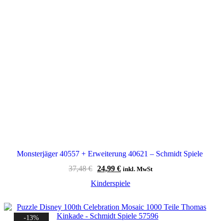
Monsterjäger 40557 + Erweiterung 40621 – Schmidt Spiele
Ursprünglicher
Aktueller
37,48
€
24,99
€
inkl. MwSt
Preis
Preis
Kinderspiele
war:
ist:
37,48 €
24,99 €.
-13%