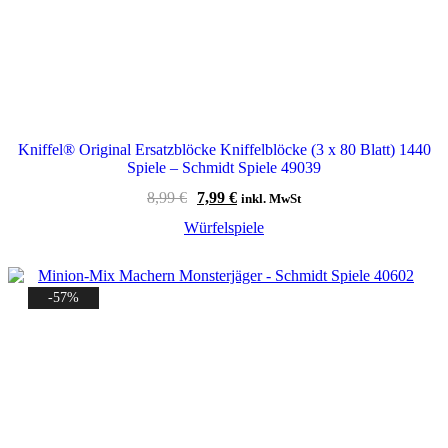
Kniffel® Original Ersatzblöcke Kniffelblöcke (3 x 80 Blatt) 1440
Spiele – Schmidt Spiele 49039
Ursprünglicher
Aktueller
8,99
€
7,99
€
inkl. MwSt
Preis
Preis
Würfelspiele
war:
ist:
8,99 €
7,99 €.
-57%