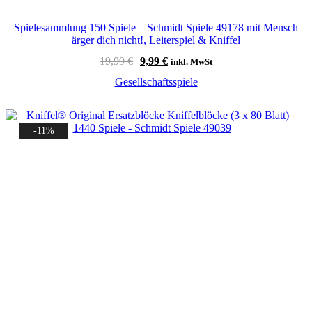
Spielesammlung 150 Spiele – Schmidt Spiele 49178 mit Mensch
ärger dich nicht!, Leiterspiel & Kniffel
Ursprünglicher
Aktueller
19,99
€
9,99
€
inkl. MwSt
Preis
Preis
Gesellschaftsspiele
war:
ist:
19,99 €
9,99 €.
-11%