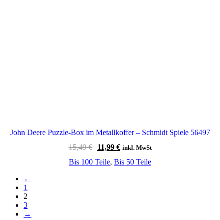
John Deere Puzzle-Box im Metallkoffer – Schmidt Spiele 56497
Ursprünglicher
Aktueller
15,49
€
11,99
€
inkl. MwSt
Preis
Preis
Bis 100 Teile
,
Bis 50 Teile
war:
ist:
15,49 €
11,99 €.
←
1
2
3
→