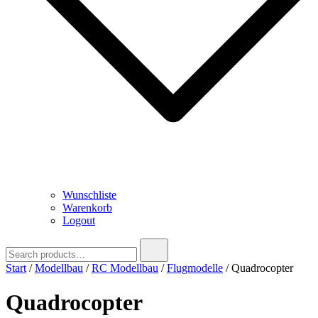
Wunschliste
Warenkorb
Logout
Search
for:
Start
/
Modellbau
/
RC Modellbau
/
Flugmodelle
/ Quadrocopter
Quadrocopter