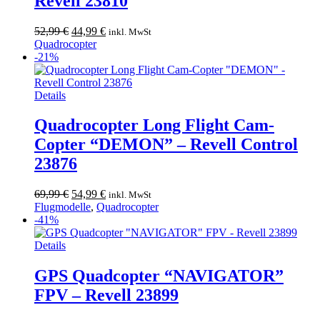
Revell 23810
Ursprünglicher
Aktueller
52,99
€
44,99
€
inkl. MwSt
Preis
Preis
Quadrocopter
war:
ist:
-21%
52,99 €
44,99 €.
Details
Quadrocopter Long Flight Cam-
Copter “DEMON” – Revell Control
23876
Ursprünglicher
Aktueller
69,99
€
54,99
€
inkl. MwSt
Preis
Preis
Flugmodelle
,
Quadrocopter
war:
ist:
-41%
69,99 €
54,99 €.
Details
GPS Quadcopter “NAVIGATOR”
FPV – Revell 23899