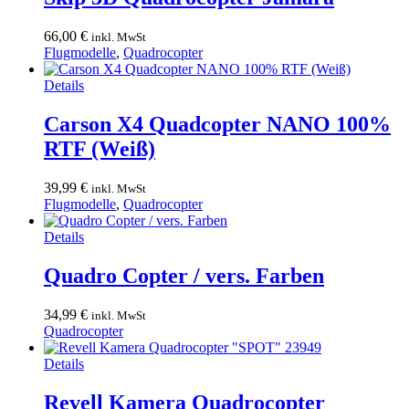
66,00
€
inkl. MwSt
Flugmodelle
,
Quadrocopter
Details
Carson X4 Quadcopter NANO 100%
RTF (Weiß)
39,99
€
inkl. MwSt
Flugmodelle
,
Quadrocopter
Dieses
Details
Produkt
weist
Quadro Copter / vers. Farben
mehrere
Varianten
34,99
€
inkl. MwSt
auf.
Quadrocopter
Die
Optionen
Details
können
auf
Revell Kamera Quadrocopter
der