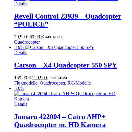
139,00 €
89,99 €.
Details
Revell Control 23939 – Quadcopter
“POLICE”
Ursprünglicher
Aktueller
79,99
€
69,99
€
inkl. MwSt
Preis
Preis
Quadrocopter
war:
ist:
-19%
79,99 €
69,99 €.
Details
Carson – X4 Quadcopter 550 SPY
Ursprünglicher
Aktueller
159,99
€
129,99
€
inkl. MwSt
Preis
Preis
Flugmodelle
,
Quadrocopter
,
RC-Modelle
war:
ist:
-10%
159,99 €
129,99 €.
Details
Jamara 422004 – Catro AHP+
Quadrocopter m. HD Kamera