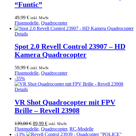
“Funtic”
49,99
€
inkl. MwSt
Flugmodelle
,
Quadrocopter
Details
Spot 2.0 Revell Control 23907 – HD
Kamera Quadrocopter
59,99
€
inkl. MwSt
Flugmodelle
,
Quadrocopter
-35%
Details
VR Shot Quadrocopter mit FPV
Brille – Revell 23908
Ursprünglicher
Aktueller
139,00
€
89,99
€
inkl. MwSt
Preis
Preis
Flugmodelle
,
Quadrocopter
,
RC-Modelle
war:
ist:
-13%