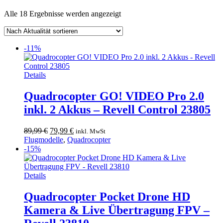
Nach
Alle 18 Ergebnisse werden angezeigt
Aktualität
sortiert
-11%
Details
Quadrocopter GO! VIDEO Pro 2.0
inkl. 2 Akkus – Revell Control 23805
Ursprünglicher
Aktueller
89,99
€
79,99
€
inkl. MwSt
Preis
Preis
Flugmodelle
,
Quadrocopter
war:
ist:
-15%
89,99 €
79,99 €.
Details
Quadrocopter Pocket Drone HD
Kamera & Live Übertragung FPV –