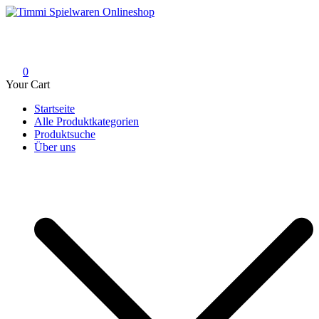
Skip
to
Timmi Spielwaren Onlineshop
Ihr Fachhändler für Spielwaren, Modellbau & RC, Babyartikel &
content
Trendartikel
0
Your Cart
Startseite
Alle Produktkategorien
Produktsuche
Über uns