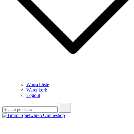
Wunschliste
Warenkorb
Logout
Search
for:
Timmi Spielwaren Onlineshop
Ihr Fachhändler für Spielwaren, Modellbau & RC, Babyartikel &
Trendartikel