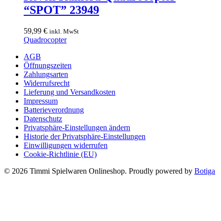
Produktseite
“SPOT” 23949
gewählt
werden
59,99
€
inkl. MwSt
Quadrocopter
AGB
Öffnungszeiten
Zahlungsarten
Widerrufsrecht
Lieferung und Versandkosten
Impressum
Batterieverordnung
Datenschutz
Privatsphäre-Einstellungen ändern
Historie der Privatsphäre-Einstellungen
Einwilligungen widerrufen
Cookie-Richtlinie (EU)
© 2026 Timmi Spielwaren Onlineshop. Proudly powered by
Botiga