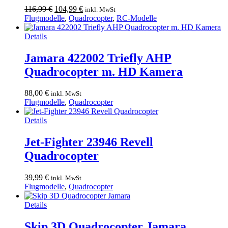
Ursprünglicher
Aktueller
116,99
€
104,99
€
inkl. MwSt
Preis
Preis
Flugmodelle
,
Quadrocopter
,
RC-Modelle
war:
ist:
116,99 €
104,99 €.
Details
Jamara 422002 Triefly AHP
Quadrocopter m. HD Kamera
88,00
€
inkl. MwSt
Flugmodelle
,
Quadrocopter
Details
Jet-Fighter 23946 Revell
Quadrocopter
39,99
€
inkl. MwSt
Flugmodelle
,
Quadrocopter
Details
Skip 3D Quadrocopter Jamara