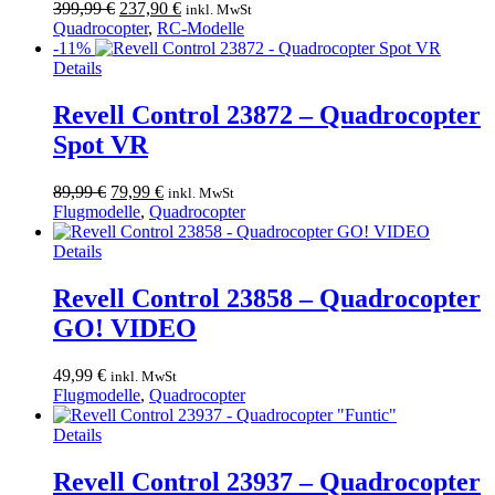
Ursprünglicher
Aktueller
399,99
€
237,90
€
inkl. MwSt
Preis
Preis
Quadrocopter
,
RC-Modelle
war:
ist:
-11%
399,99 €
237,90 €.
Details
Revell Control 23872 – Quadrocopter
Spot VR
Ursprünglicher
Aktueller
89,99
€
79,99
€
inkl. MwSt
Preis
Preis
Flugmodelle
,
Quadrocopter
war:
ist:
89,99 €
79,99 €.
Details
Revell Control 23858 – Quadrocopter
GO! VIDEO
49,99
€
inkl. MwSt
Flugmodelle
,
Quadrocopter
Details
Revell Control 23937 – Quadrocopter