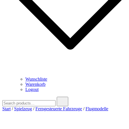
Wunschliste
Warenkorb
Logout
Search
for:
Start
/
Spielzeug
/
Ferngesteuerte Fahrzeuge
/
Flugmodelle