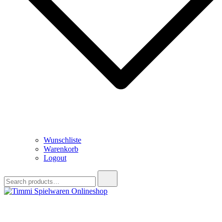
Wunschliste
Warenkorb
Logout
Search
for:
Timmi Spielwaren Onlineshop
Ihr Fachhändler für Spielwaren, Modellbau & RC, Babyartikel &
Trendartikel