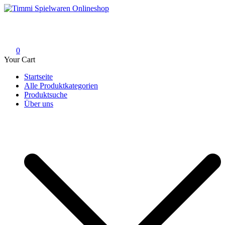
Skip
to
Timmi Spielwaren Onlineshop
Ihr Fachhändler für Spielwaren, Modellbau & RC, Babyartikel &
content
Trendartikel
0
Your Cart
Startseite
Alle Produktkategorien
Produktsuche
Über uns