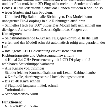
und der Pilot muß beim 3D Flug nicht mehr am Sender umdenken.
Echtes 3D für Jedermann! Selbst das Landen auf dem Kopf und so
wieder Starten sind kein Problem.
– Unlimited Flip-Salto in alle Richtungen. Das Modell kann
unbegrenzt Flip-Loopings in alle Richtungen ausführen.
– Schnelles Heck für 360° Slides Das Modell läßt sich schnell um
die eigene Achse drehen. Das ermöglicht das Fliegen von
Kunstfiguren.
– Selbststabilisierende 6-Achsen Fluglagenkontrolle. In die Luft
werfen und das Modell schwebt automatisch ruhig und gerade in der
Luft.
– Intelligente LED Beleuchtung ein-/ausschaltbar mit
Richtungsanzeige und Unterspannungswarnung
– 4-Kanal 2,4 GHz Fernsteuerung mit LCD Display und 2
wählbaren Steuerknüppelvarianten
– Alle Kanäle voll trimmbar
– Stabiler leichter Kunststoffrahmen mit Lexan-Kabinenhaube
– 4 Kraftvolle, durchzugsstarke Hochleistungsmotoren
– Bis zu 40 Km/h schnell
– 3 Flugmodi langsam, mittel, schnell
– Turbofunktion
– Schnellwechsel-Akku
Funktionen:
– Nick +360° Flip Salto