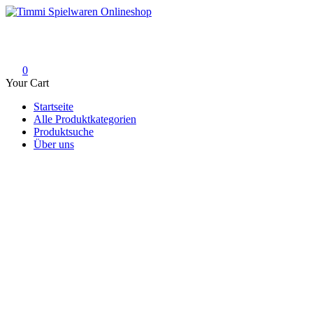
Skip
to
Timmi Spielwaren Onlineshop
Ihr Fachhändler für Spielwaren, Modellbau & RC, Babyartikel & Tren
content
0
Your Cart
Startseite
Alle Produktkategorien
Produktsuche
Über uns