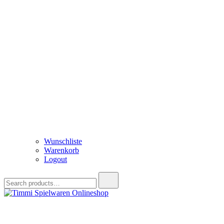
Wunschliste
Warenkorb
Logout
Search
for:
Timmi Spielwaren Onlineshop
Ihr Fachhändler für Spielwaren, Modellbau & RC, Babyartikel & Tren