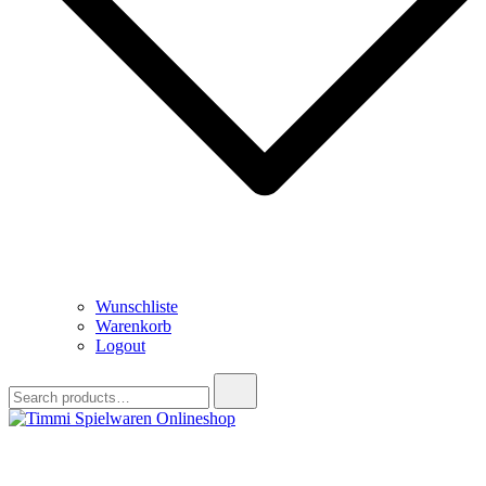
Wunschliste
Warenkorb
Logout
Search
for:
Timmi Spielwaren Onlineshop
Ihr Fachhändler für Spielwaren, Modellbau & RC, Babyartikel &
Trendartikel