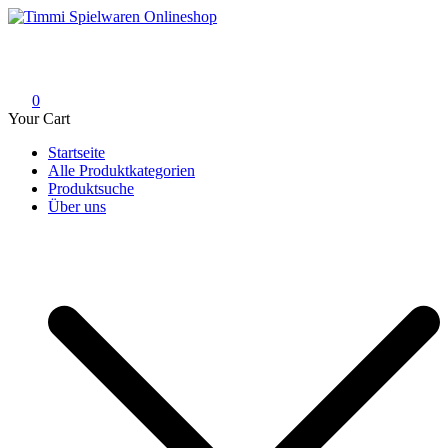
Skip
to
Timmi Spielwaren Onlineshop
Ihr Fachhändler für Spielwaren, Modellbau & RC, Babyartikel &
content
Trendartikel
0
Your Cart
Startseite
Alle Produktkategorien
Produktsuche
Über uns