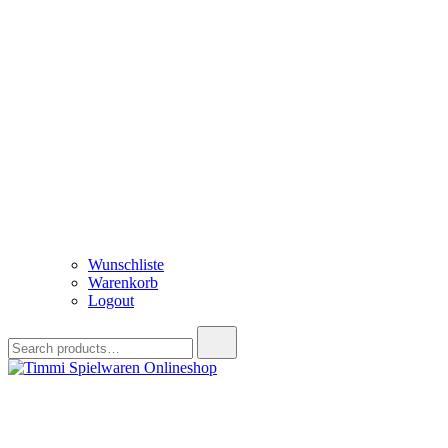
Wunschliste
Warenkorb
Logout
Search
for:
Timmi Spielwaren Onlineshop
Ihr Fachhändler für Spielwaren, Modellbau & RC, Babyartikel & Tren