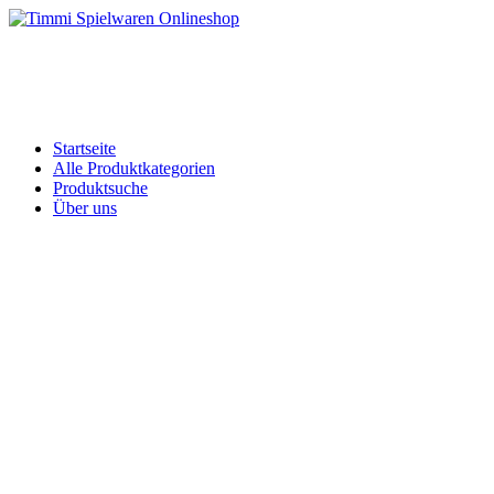
Skip
to
Timmi Spielwaren Onlineshop
Ihr Fachhändler für Spielwaren, Modellbau & RC, Babyartikel & Tren
content
Startseite
Alle Produktkategorien
Produktsuche
Über uns