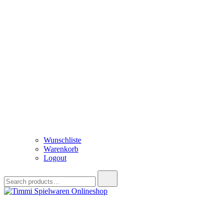
Wunschliste
Warenkorb
Logout
Search
for:
Timmi Spielwaren Onlineshop
Ihr Fachhändler für Spielwaren, Modellbau & RC, Babyartikel & Tren