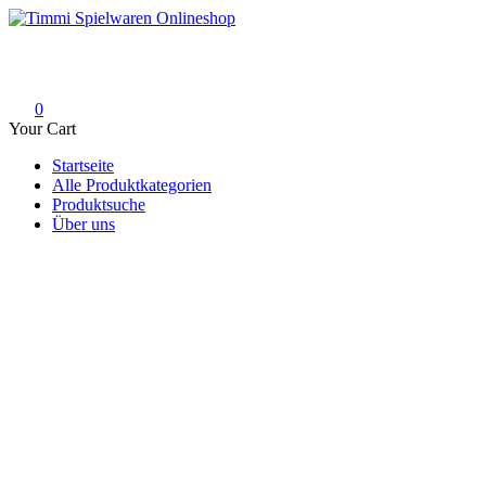
Skip
to
Timmi Spielwaren Onlineshop
Ihr Fachhändler für Spielwaren, Modellbau & RC, Babyartikel & Tren
content
0
Your Cart
Startseite
Alle Produktkategorien
Produktsuche
Über uns